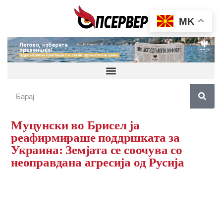
MK
Муцунски во Брисел ја
реафирмираше поддршката за
Украина: Земјата се соочува со
неоправдана агресија од Русија