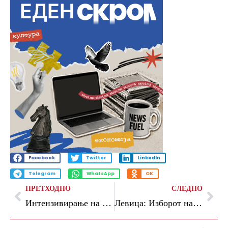
Facebook
Twitter
LinkedIn
Telegram
WhatsApp
OK
ПРЕТХОДНО
СЛЕДНО
Интензивирање на меѓупарламентарната соработка со Швајцарија
Левица: Изборот на Зајкова за член на Антикорупциска е скандалозен