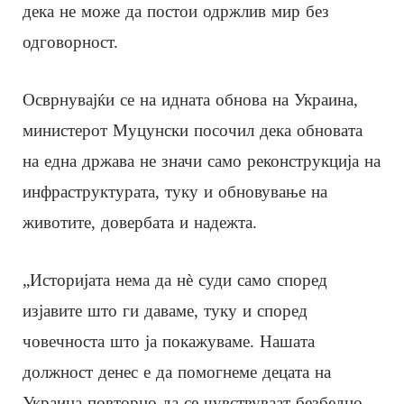
дека не може да постои одржлив мир без
одговорност.
Осврнувајќи се на идната обнова на Украина,
министерот Муцунски посочил дека обновата
на една држава не значи само реконструкција на
инфраструктурата, туку и обновување на
животите, довербата и надежта.
„Историјата нема да нè суди само според
изјавите што ги даваме, туку и според
човечноста што ја покажуваме. Нашата
должност денес е да помогнеме децата на
Украина повторно да се чувствуваат безбедно,