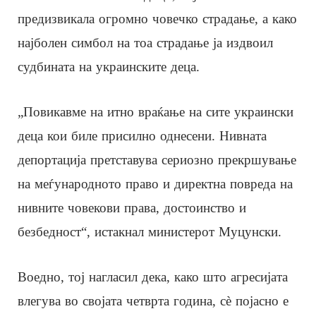
предизвикала огромно човечко страдање, а како
најболен симбол на тоа страдање ја издвоил
судбината на украинските деца.
„Повикавме на итно враќање на сите украински
деца кои биле присилно однесени. Нивната
депортација претставува сериозно прекршување
на меѓународното право и директна повреда на
нивните човекови права, достоинство и
безбедност“, истакнал министерот Муцунски.
Воедно, тој нагласил дека, како што агресијата
влегува во својата четврта година, сè појасно е