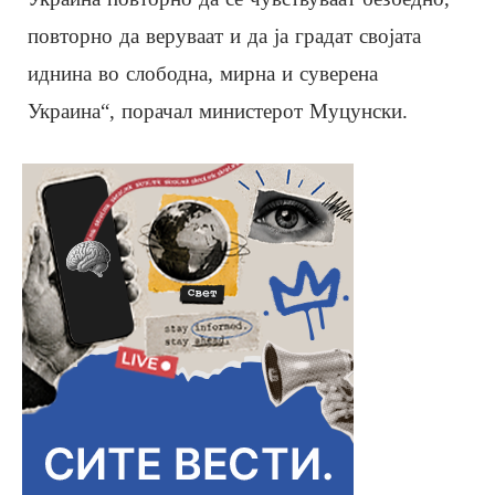
повторно да веруваат и да ја градат својата
иднина во слободна, мирна и суверена
Украина“, порачал министерот Муцунски.