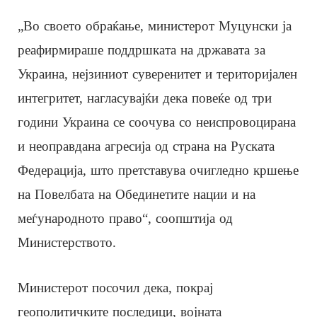
„Во своето обраќање, министерот Муцунски ја
реафирмираше поддршката на државата за
Украина, нејзиниот суверенитет и територијален
интегритет, нагласувајќи дека повеќе од три
години Украина се соочува со неиспровоцирана
и неоправдана агресија од страна на Руската
Федерација, што претставува очигледно кршење
на Повелбата на Обединетите нации и на
меѓународното право“, соопштија од
Министерството.
Министерот посочил дека, покрај
геополитичките последици, војната