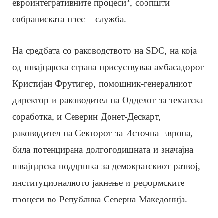
евроинтегративните процеси“, соопшти
собраниската прес – служба.
На средбата со раководството на SDC, на која
од швајцарска страна присуствуваа амбасадорот
Кристијан Фрутигер, помошник-генералниот
директор и раководител на Одделот за тематска
соработка, и Северин Донет-Дескарт,
раководител на Секторот за Источна Европа,
била потенцирана долгогодишната и значајна
швајцарска поддршка за демократскиот развој,
институционалното јакнење и реформските
процеси во Република Северна Македонија.