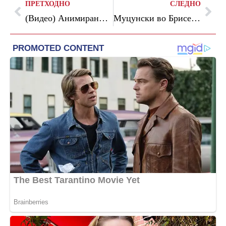
ПРЕТХОДНО
СЛЕДНО
(Видео) Анимираниот цртан филм „Кликни безбедно“ достапен на „Јутјуб“
Муцунски во Брисел ја реафирмираше поддршката за Украина: Земјата се соочува со неоправдана агресија од Русија