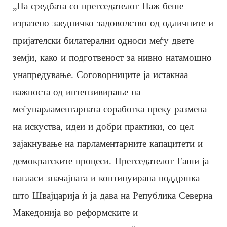
„На средбата со претседателот Паж беше
изразено заедничко задоволство од одличните и
пријателски билатерални односи меѓу двете
земји, како и подготвеност за нивно натамошно
унапредување. Соговорниците ја истакнаа
важноста од интензивирање на
меѓупарламентарната соработка преку размена
на искуства, идеи и добри практики, со цел
зајакнување на парламентарните капацитети и
демократските процеси. Претседателот Гаши ја
нагласи значајната и континуирана поддршка
што Швајцарија ѝ ја дава на Република Северна
Македонија во реформските и