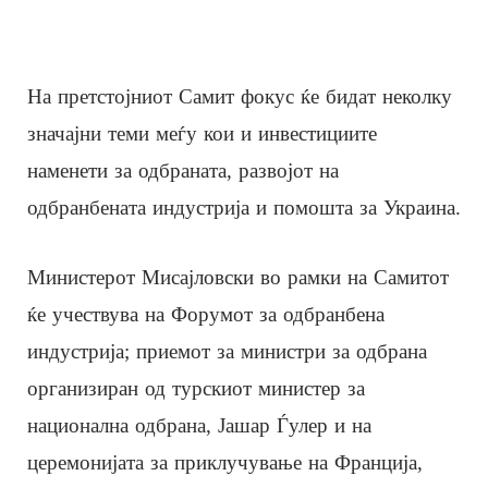
На претстојниот Самит фокус ќе бидат неколку
значајни теми меѓу кои и инвестициите
наменети за одбраната, развојот на
одбранбената индустрија и помошта за Украина.
Министерот Мисајловски во рамки на Самитот
ќе учествува на Форумот за одбранбена
индустрија; приемот за министри за одбрана
организиран од турскиот министер за
национална одбрана, Јашар Ѓулер и на
церемонијата за приклучување на Франција,