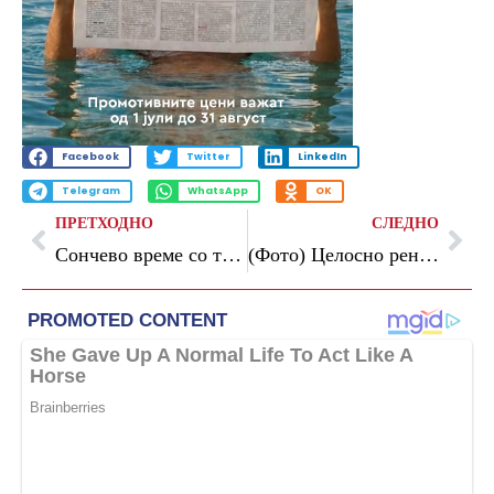
Facebook
Twitter
LinkedIn
Telegram
WhatsApp
OK
ПРЕТХОДНО
СЛЕДНО
Сончево време со температури до 36 степени: попладне повремен пороен дожд и грмежи
(Фото) Целосно реновирани две детски игралишта во Карпош