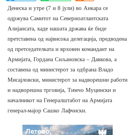
Денеска и утре (7 и 8 јули) во Анкара се
одржува Самитот на Северноатлантската
Алијансата, каде нашата држава ќе биде
претставена од највисока делегација, предводена
од претседателката и врховен командант на
Армијата, Гордана Сиљановска – Давкова, а
составена од министерот за одбрана Владо
Мисајловски, министерот за надворешни работи
и надворешна трговија, Тимчо Муцински и
началникот на Генералштабот на Армијата
генерал-мајор Сашко Лафчиски.