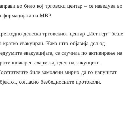
аправи во било кој трговски центар – се наведува во
нформацијата на МВР.
ретходно денеска трговскиот центар „Ист гејт“ беше
а кратко евакуиран. Како што објавија дел од
едуумите евакуацијата, се случила по активирање на
ротивпожарен аларм кај еден од закупците.
осетителите биле замолени мирно да го напуштат
бјектот, согласно безбедносните протоколи.