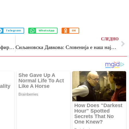
Telegram
WhatsApp
OK
СЛЕДНО
ЗНАМ: Молкот на Филипче и Заеви за фирмите во Бугарија отвора сомнежи за конфликт на интереси
Сиљановска Давкова: Словенија е наш најдоследен поддржувач на патот кон ЕУ