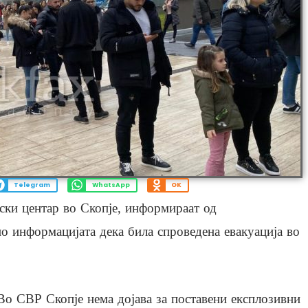
Telegram
WhatsApp
OK
вски центар во Скопје, информираат од
о информацијата дека била спроведена евакуација во
Во СВР Скопје нема дојава за поставени експлозивни