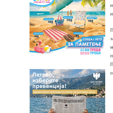
н
и
П
з
м
п
П
о