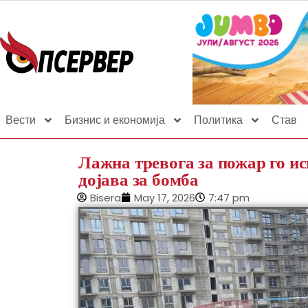
Вести
Бизнис и економија
Политика
Став
Лажна тревога за пожар го ис
дојава за бомба
Bisera
May 17, 2026
7:47 pm