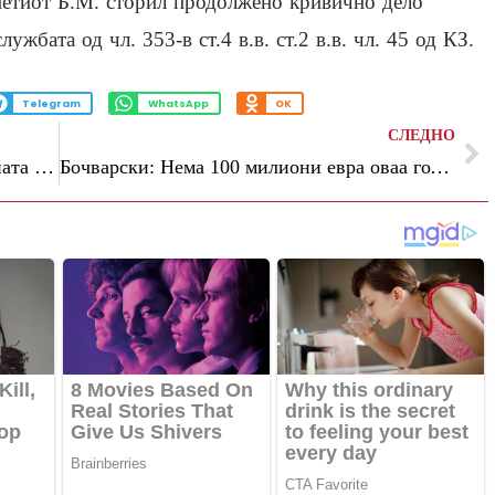
бвинетиот Б.М. сторил продолжено кривично дело
жбата од чл. 353-в ст.4 в.в. ст.2 в.в. чл. 45 од КЗ.
Telegram
WhatsApp
OK
СЛЕДНО
Арсовска до Ѓорѓиевски: Функционалната неписменост на кадрите на ВМРО-ДПМНЕ предизвикува сериозни проблеми за граѓаните
Бочварски: Нема 100 милиони евра оваа година за општините, ВМРО-ДПМНЕ манипулира