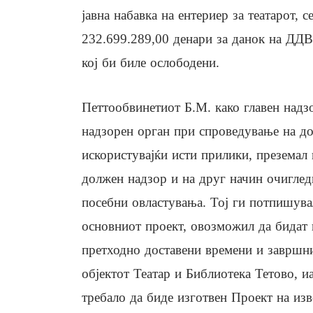
јавна набавка на ентериер за театарот, 
232.699.289,00 денари за данок на ДДВ,
кој би биле ослободени.
Петтообвинетиот Б.М. како главен надз
надзорен орган при спроведување на до
искористувајќи исти прилики, преземал
должен надзор и на друг начин очиглед
посебни овластувања. Тој ги потпишува
основниот проект, овозможил да бидат 
претходно доставени времени и завршн
објектот Театар и Библиотека Тетово, и
требало да биде изготвен Проект на изве