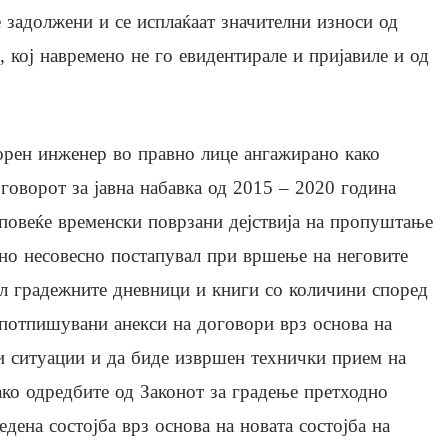
се задолжени и се исплаќаат значителни износи од
 кој навремено не го евидентирале и пријавиле и од
орен инженер во правно лице ангажирано како
говорот за јавна набавка од 2015 – 2020 година
 повеќе временски поврзани дејствија на пропуштање
но несовесно постапувал при вршење на неговите
л градежните дневници и книги со количини според
потпишувани анекси на договори врз основа на
и ситуации и да биде извршен технички прием на
ако одредбите од Законот за градење претходно
дена состојба врз основа на новата состојба на