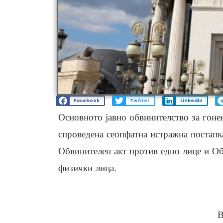
Facebook
Twitter
LinkedIn
Основното јавно обвинителство за гоне
спроведена сеопфатна истражна постапк
Обвинителен акт против едно лице и Об
физички лица.
В