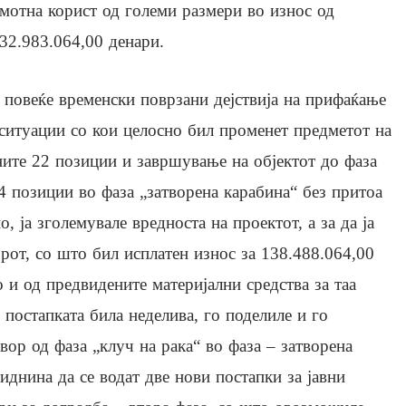
мотна корист од големи размери во износ од
32.983.064,00 денари.
 повеќе временски поврзани дејствија на прифаќање
ситуации со кои целосно бил променет предметот на
ите 22 позиции и завршување на објектот до фаза
4 позиции во фаза „затворена карабина“ без притоа
, ја зголемувале вредноста на проектот, а за да ја
рот, со што бил исплатен износ за 138.488.064,00
 и од предвидените материјални средства за таа
 постапката била неделива, го поделиле и го
ор од фаза „клуч на рака“ во фаза – затворена
иднина да се водат две нови постапки за јавни