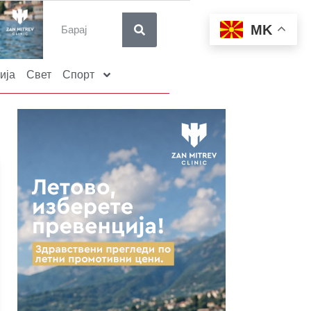
MK
ија
Свет
Спорт