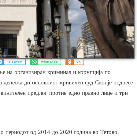
Telegram
WhatsApp
OK
ње на организиран криминал и корупција по
а денеска до основниот кривичен суд Скопје поднесе
винителен предлог против едно правно лице и три
о периодот од 2014 до 2020 година во Тетово,