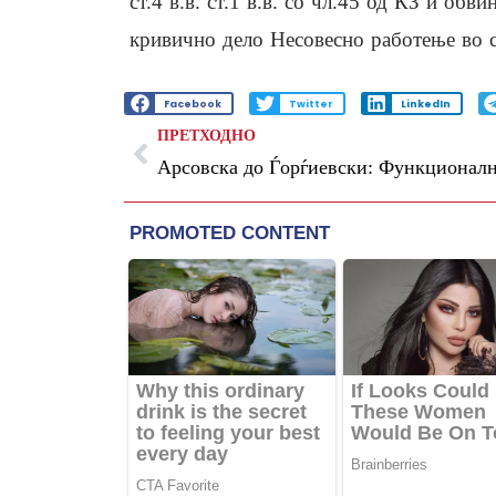
ст.4 в.в. ст.1 в.в. сo чл.45 од КЗ и о
кривично дело Несовесно работење во слу
Facebook
Twitter
LinkedIn
ПРЕТХОДНО