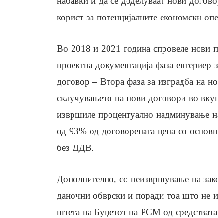
набавки и да се доделуваат нови догов
корист за потенцијалните економски оп
Во 2018 и 2021 година спровеле нови по
проектна документација фаза ентериер з
договор – Втора фаза за изградба на но
склучувањето на нови договори во вкуп
извршиле процентуално надминување на
од 93% од договорената цена со основн
без ДДВ.
Дополнително, со неизвршување на зако
даночни обврски и поради тоа што не из
штета на Буџетот на РСМ од средствата