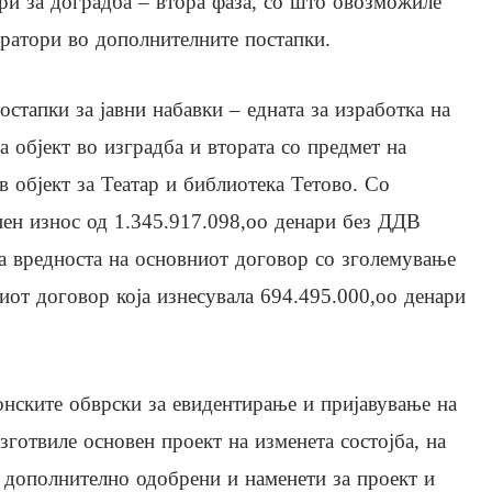
ори за доградба – втора фаза, со што овозможиле
ератори во дополнителните постапки.
стапки за јавни набавки – едната за изработка на
а објект во изградба и втората со предмет на
в објект за Театар и библиотека Тетово. Со
ен износ од 1.345.917.098,оо денари без ДДВ
 вредноста на основниот договор со зголемување
иот договор која изнесувала 694.495.000,оо денари
нските обврски за евидентирање и пријавување на
готвиле основен проект на изменета состојба, на
 дополнително одобрени и наменети за проект и