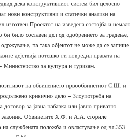
редвид дека конструктивниот систем бил целосно
раат нови конструктивни и статички анализи на
бил изготвен Проектот на изведена состојба и немало
 би било составен дел од одобрението за градење,
 одржување, па така објектот не може да се запише
квите дејствија потешко ги повредил правата на
Министерство за култура и туризам.
позитивот на обвинението првообвинетиот С.Ш. и
продолжено кривично дело – Злоупотреба на
а договор за јавна набавка или јавно-приватно
 законик. Обвинетите Х.Ф. и А.А. сториле
 на службената положба и овластување од чл.353