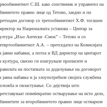
рвообвинетиот С.Ш. како сопственик и управител на
бвинетото правно лице од Тетово, заедно и по
ретходен договор со третообвинетиот Х.Ф. тогашен
иректор на Националната установа – Центар за
ултура „Иљо Антески -Смок” – Тетово и со
етвртообвинетиот А.А. – претседател на Комисијата
а јавни набавки, а потоа и ВД директор на центарот
а култура, свесно ги изигрувале прописите и
равилата на постапката за доделување на договорот
а јавна набавка и ја злоупотребиле својата службена
оложба и овластување. Со дејствија што
ретставуваат повеќекратно остварување на исто дело,
бвинетите за второбвинетото правно лице оствариле