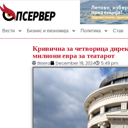
Вести
Бизнис и економија
Политика
Став
Кривична за четворица директ
милиони евра за театарот
Bisera
December 18, 2024
5:49 pm