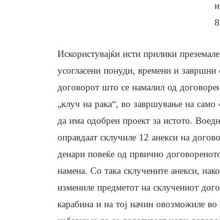
и
8
Искористувајќи исти прилики преземале
усогласени понуди, времени и завршни 
договорот што се намалил од договорен
„клуч на рака“, во завршување на само 
да има одобрен проект за истото. Воедно
оправдаат склучиле 12 анекси на догово
денари повеќе од првично договореното
намена. Со така склучените анекси, иако
измениле предметот на склучениот догов
карабина и на тој начин овозможиле во 