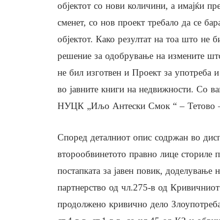
објектот со нови количини, а имајќи п
сменет, со нов проект требало да се ба
објектот. Како резултат на тоа што не 
решение за одобрување на измените што
не бил изготвен и Проект за употреба и
во јавните книги на недвижности. Со ва
НУЦК „Иљо Антески Смок “ – Тетово – 
Според деталниот опис содржан во дис
второобвинетото правно лице сториле 
постапката за јавен повик, доделување н
партнерство од чл.275-в од Кривичниот
продолжено кривично дело Злоупотреба