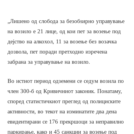
„Лишено од слобода за безобѕирно управување
на возило е 21 лицe, од кои пет за возење под
дејство на алкохол, 11 за возење без возачка
дозвола, пет поради претходно изречена
забрана за управување на возило.
Во истиот период одземени се седум возила по
член 300-б од Кривичниот законик. Понатаму,
според статистичкиот преглед од полициските
активности, во текот на изминатите два дена
евидентирани се 176 прекршоци за неправилно
паркирање, како и 45 санкции за возење под