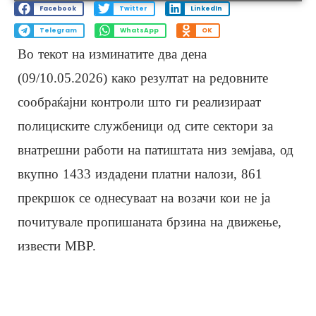
Facebook
Twitter
LinkedIn
Telegram
WhatsApp
OK
Во текот на изминатите два дена
(09/10.05.2026) како резултат на редовните
сообраќајни контроли што ги реализираат
полициските службеници од сите сектори за
внатрешни работи на патиштата низ земјава, од
вкупно 1433 издадени платни налози, 861
прекршок се однесуваат на возачи кои не ја
почитувале пропишаната брзина на движење,
извести МВР.