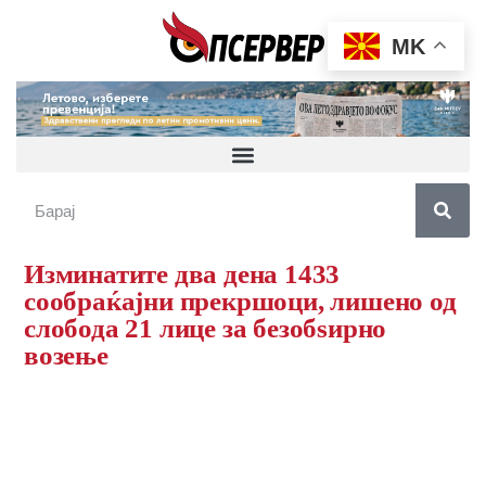
MK
Изминатите два дена 1433
сообраќајни прекршоци, лишено од
слобода 21 лицe за безобѕирно
возење