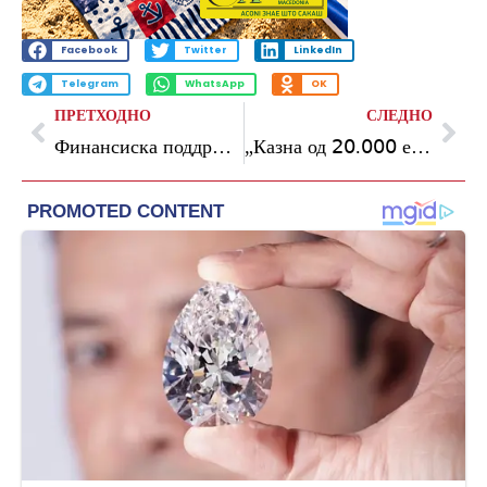
Facebook
Twitter
LinkedIn
Telegram
WhatsApp
OK
ПРЕТХОДНО
СЛЕДНО
Финансиска поддршка за санација на покриви и лифтови, пријавете се на јавниот повик на општина Центар, вели Герасимовски
„Казна од 𝟤𝟢.𝟢𝟢𝟢 евра за незаконско фрлање отпад – нема толеранција!“, порачуваат од општина Аеродром