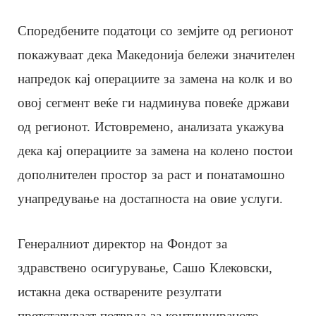
Споредбените податоци со земјите од регионот
покажуваат дека Македонија бележи значителен
напредок кај операциите за замена на колк и во
овој сегмент веќе ги надминува повеќе држави
од регионот. Истовремено, анализата укажува
дека кај операциите за замена на колено постои
дополнителен простор за раст и понатамошно
унапредување на достапноста на овие услуги.
Генералниот директор на Фондот за
здравствено осигурување, Сашо Клековски,
истакна дека остварените резултати
претставуваат потврда за континуираното