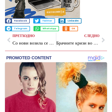
Facebook
Twitter
LinkedIn
Telegram
WhatsApp
OK
ПРЕТХОДНО
СЛЕДНО
Со нови возила се модернизира битолската противпожарна единица
Брачните кризи во Македонија почнуваат меѓу петтата и деветтата година: Додека бројот на свадби опаѓа, разводите рушат рекорди