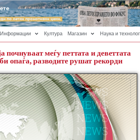
Информации
Култура
Магазин
Наука и технолог
а почнуваат меѓу петтата и деветтата
дби опаѓа, разводите рушат рекорди