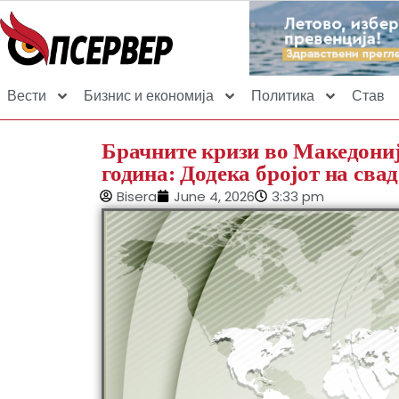
Вести
Бизнис и економија
Политика
Став
Брачните кризи во Македониј
година: Додека бројот на сва
Bisera
June 4, 2026
3:33 pm