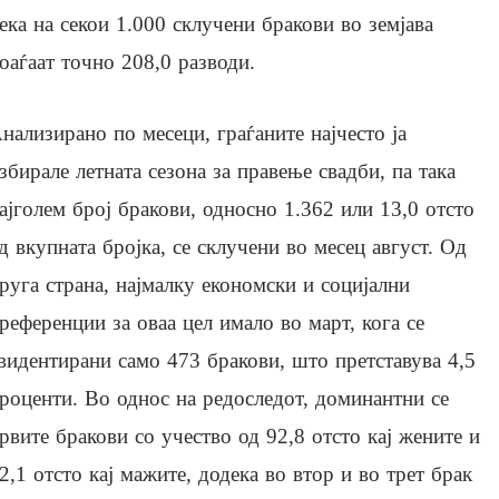
ека на секои 1.000 склучени бракови во земјава
оаѓаат точно 208,0 разводи.
нализирано по месеци, граѓаните најчесто ја
збирале летната сезона за правење свадби, па така
ајголем број бракови, односно 1.362 или 13,0 отсто
д вкупната бројка, се склучени во месец август. Од
руга страна, најмалку економски и социјални
референции за оваа цел имало во март, кога се
видентирани само 473 бракови, што претставува 4,5
роценти. Во однос на редоследот, доминантни се
рвите бракови со учество од 92,8 отсто кај жените и
2,1 отсто кај мажите, додека во втор и во трет брак