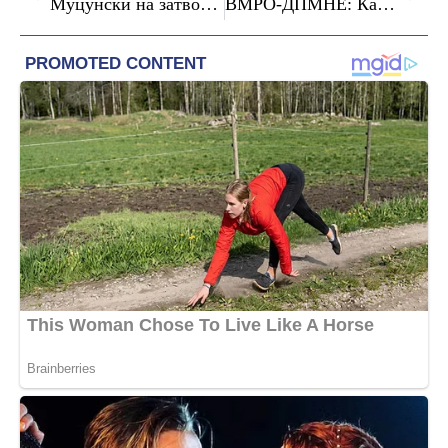
Муцунски на затворањето на македонското претседателство со AII/EUSAIR: „Напредокот од ова претседателство покажа дека кога дејствуваме заедно, можеме да испорачаме резултати“
ВМРО-ДПМНЕ: Каков блам, следно е Филипче да држи прес за колекционерство на салфетки и за нумизматика