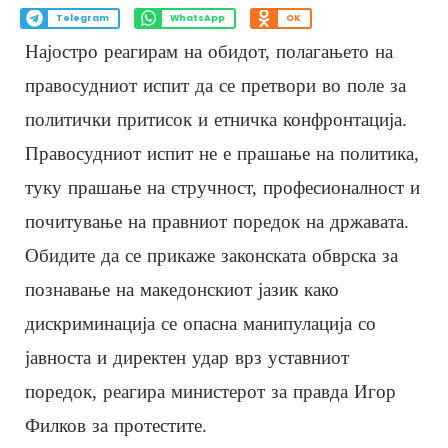
Telegram
WhatsApp
OK
Најостро реагирам на обидот, полагањето на
правосудниот испит да се претвори во поле за
политички притисок и етничка конфронтација.
Правосудниот испит не е прашање на политика,
туку прашање на стручност, професионалност и
почитување на правниот поредок на државата.
Обидите да се прикаже законската обврска за
познавање на македонскиот јазик како
дискриминација се опасна манипулација со
јавноста и директен удар врз уставниот
поредок, реагира министерот за правда Игор
Филков за протестите.