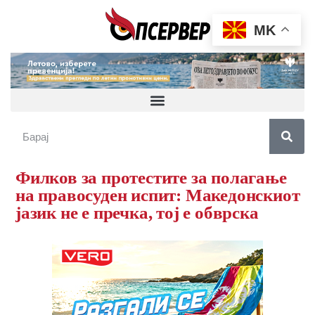
MK
Филков за протестите за полагање
на правосуден испит: Македонскиот
јазик не е пречка, тој е обврска