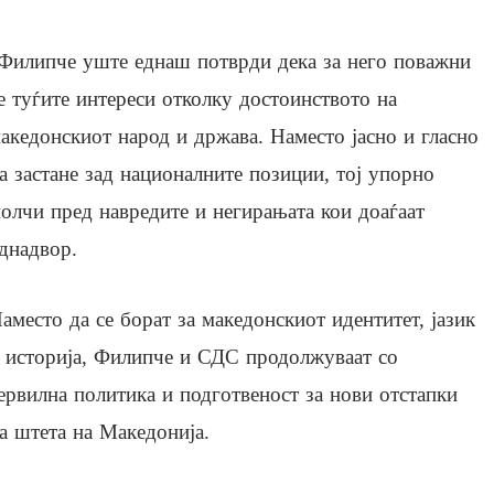
Филипче уште еднаш потврди дека за него поважни
е туѓите интереси отколку достоинството на
акедонскиот народ и држава. Наместо јасно и гласно
а застане зад националните позиции, тој упорно
олчи пред навредите и негирањата кои доаѓаат
днадвор.
аместо да се борат за македонскиот идентитет, јазик
 историја, Филипче и СДС продолжуваат со
ервилна политика и подготвеност за нови отстапки
а штета на Македонија.