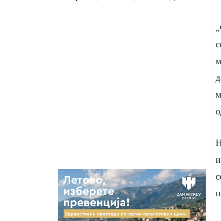
„
с
м
д
м
о
Н
и
с
н