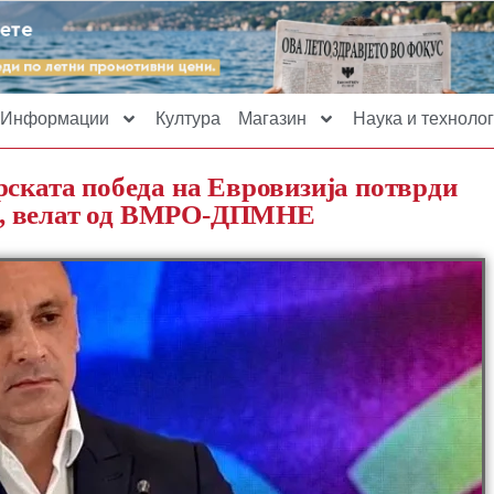
Информации
Култура
Магазин
Наука и технолог
рската победа на Евровизија потврди
ст“, велат од ВМРО-ДПМНЕ