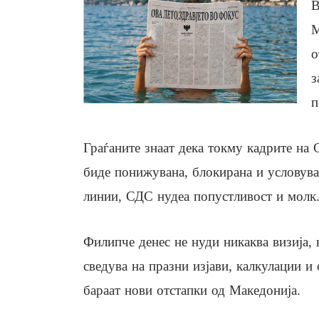
В
М
о
з
п
Граѓаните знаат дека токму кадрите на 
биде понижувана, блокирана и условува
линии, СДС нудеа попустливост и молк
Филипче денес не нуди никаква визија, 
сведува на празни изјави, калкулации и
бараат нови отстапки од Македонија.