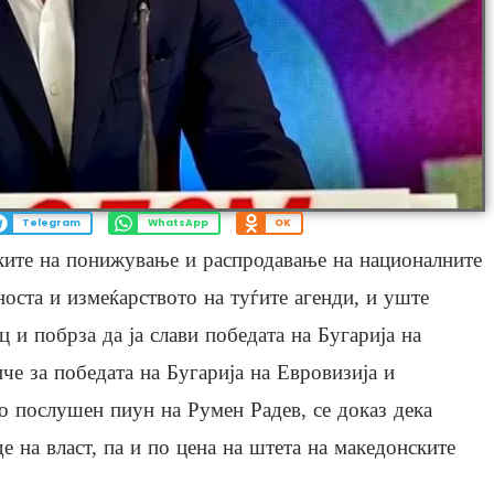
Telegram
WhatsApp
OK
ите на понижување и распродавање на националните
оста и измеќарството на туѓите агенди, и уште
 и побрза да ја слави победата на Бугарија на
че за победата на Бугарија на Евровизија и
ко послушен пиун на Румен Радев, се доказ дека
е на власт, па и по цена на штета на македонските