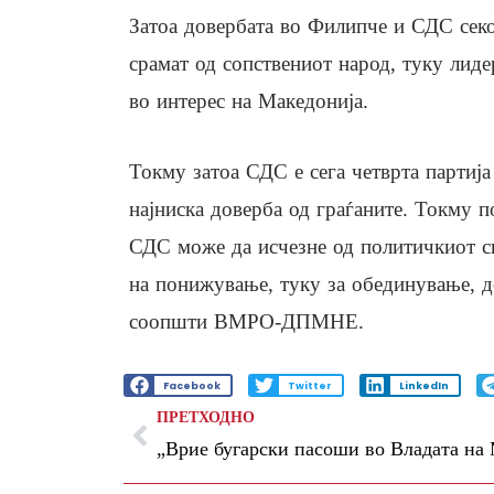
Затоа довербата во Филипче и СДС секо
срамат од сопствениот народ, туку лиде
во интерес на Македонија.
Токму затоа СДС е сега четврта партиј
најниска доверба од граѓаните. Токму 
СДС може да исчезне од политичкиот сп
на понижување, туку за обединување, д
соопшти ВМРО-ДПМНЕ.
Facebook
Twitter
LinkedIn
ПРЕТХОДНО