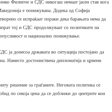
енко Филипче и СДС никогаш немаат јасен став кога
акедонија е понижувана. Додека од Софија
творено се испраќаат пораки дека барањата нема да
апрат тој и СДС продолжуваат со политиките на
опусливост и национално понижување.
СДС ја донесоа државата во ситуација постојано да
на. Наместо достоинствена дипломатија и црвени
.
ниту решение за граѓаните. Неговата политика се
 обид по секоја цена да се доближи до центрите кои