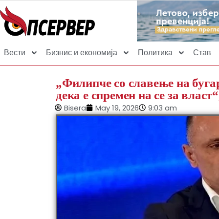
Вести
Бизнис и економија
Политика
Став
„Филипче со славење на буга
дека е спремен на се за вла
Bisera
May 19, 2026
9:03 am