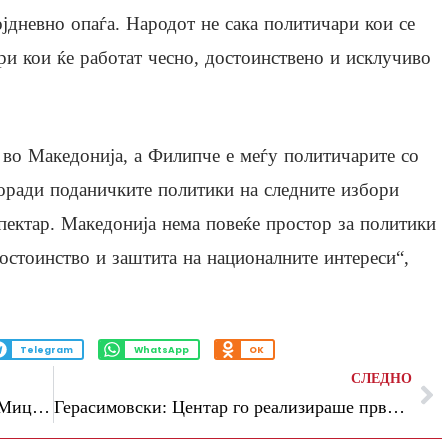
јдневно опаѓа. Народот не сака политичари кои се
ри кои ќе работат чесно, достоинствено и исклучиво
а во Македонија, а Филипче е меѓу политичарите со
поради поданичките политики на следните избори
ектар. Македонија нема повеќе простор за политики
остоинство и заштита на националните интереси“,
Telegram
WhatsApp
OK
СЛЕДНО
„Врие бугарски пасоши во Владата на Мицкоски – ново признание на ВМРО-ОКГ“, велат од СДСМ
Герасимовски: Центар го реализираше првиот детски фестивал „Детелинки“, малите ѕвезди блеснаа на сцената