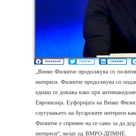
Facebook
Twitter
LinkedIn
„Венко Филипче продолжува со политик
интереси. Филипче продолжува со подан
еднаш се докажа како прв антимакедонец
Евровизија. Еуфоријата на Венко Филип
слугувањето на бугарските интереси ка
Филипче е спремен на се само за да дојд
интереси“, велат од ВМРО-ДПМНЕ.