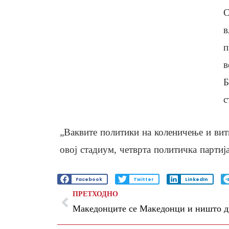
С
в
п
в
Б
с
„Ваквите политики на коленичење и вит
овој стадиум, четврта политичка партија
Facebook
Twitter
LinkedIn
ПРЕТХОДНО