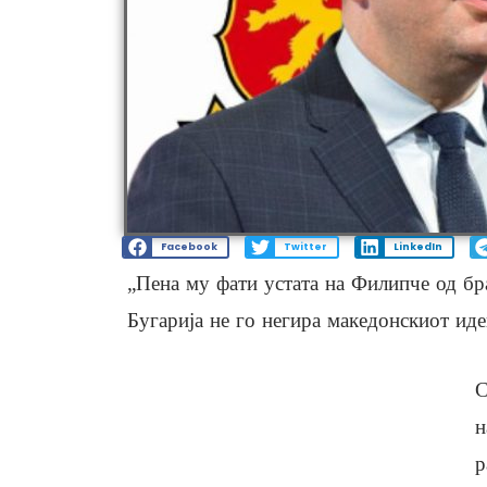
Facebook
Twitter
LinkedIn
„Пена му фати устата на Филипче од бр
Бугарија не го негира македонскиот ид
С
н
р