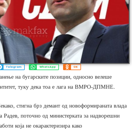
Telegram
WhatsApp
OK
анење на бугарските позиции, односно велеше
ентитет, туку дека тоа е лага на ВМРО-ДПМНЕ.
екако, стигна брз демант од новоформираната влада
а Радев, поточно од министерката за надворешни
аботи која не окарактеризира како