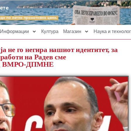
Информации
Култура
Магазин
Наука и технолог
 не го негира нашиот идентитет, за
работи на Радев сме
т од ВМРО-ДПМНЕ