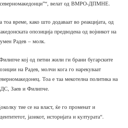
,северномакедонци”“, велат од ВМРО-ДПМНЕ.
а тоа време, како што додаваат во реакцијата, од
акедонската опозиција предводена од војникот на
умен Радев – молк.
Филипче кој од петни жили ги брани бугарските
озиции на Радев, молчи кога го нарекуваат
еверномакедонец. Тоа е таа мекотелна политика на
ДС, Заев и Филипче.
околку тие се на власт, ќе го променат и
дентитетот, јазикот, историјата и културата“.