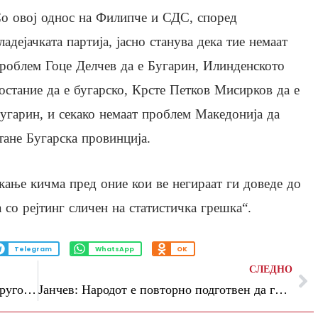
о овој однос на Филипче и СДС, според
ладејачката партија, јасно станува дека тие немаат
роблем Гоце Делчев да е Бугарин, Илинденското
остание да е бугарско, Крсте Петков Мисирков да е
угарин, и секако немаат проблем Македонија да
тане Бугарска провинција.
кање кичма пред оние кои ве негираат ги доведе до
 со рејтинг сличен на статистичка грешка“.
Telegram
WhatsApp
OK
СЛЕДНО
Македонците се Македонци и ништо друго: ВМРО-ДПМНЕ го осудува говорот на министерката за надворешни работи од Бугарија
Јанчев: Народот е повторно подготвен да ги брани Дошница и планината од малите хидроцентрали