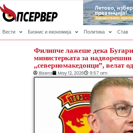
Вести
Бизнис и економија
Политика
Став
Филипче лажеше дека Бугарија
министерката за надворешни 
,,северномакедонци”, вела
Bisera
May 12, 2026
9:57 am