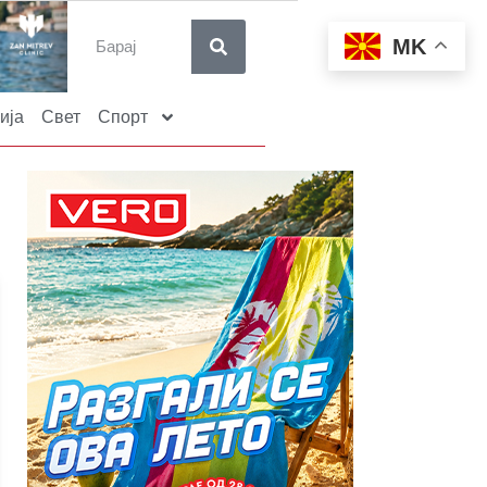
MK
ија
Свет
Спорт