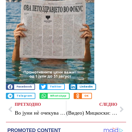
Facebook
Twitter
LinkedIn
Telegram
WhatsApp
OK
ПРЕТХОДНО
СЛЕДНО
Во јуни нè очекува реконструкција на Владата, ќе разговараме со нашите коалициони партнери, кажа Мицкоски за оставката на Фетаи
(Видео) Мицкоски: Од Владата до општините за капитални инвестиции се предвидени половина милијарда евра