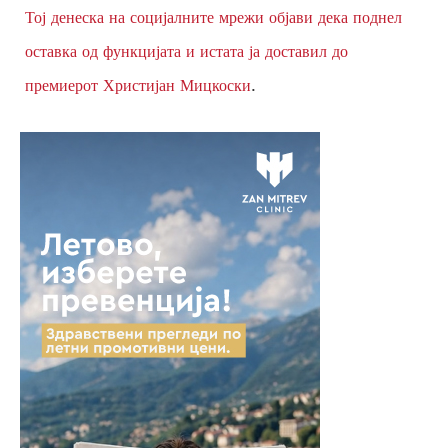
Тој денеска на социјалните мрежи објави дека поднел
оставка од функцијата и истата ја доставил до
.
премиерот Христијан Мицкоски