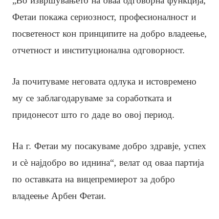
„Во извршувањето на оваа одговорна функција,
Фетаи покажа сериозност, професионалност и
посветеност кон принципите на добро владеење,
отчетност и институционална одговорност.
Ја почитуваме неговата одлука и истовремено
му се заблагодаруваме за соработката и
придонесот што го даде во овој период.
На г. Фетаи му посакуваме добро здравје, успех
и сѐ најдобро во иднина“, велат од оваа партија
по оставката на вицепремиерот за добро
владеење Арбен Фетаи.