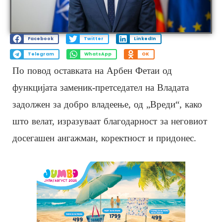
Facebook
Twitter
LinkedIn
Telegram
WhatsApp
OK
По повод оставката на Арбен Фетаи од
функцијата заменик-претседател на Владата
задолжен за добро владеење, од „Вреди“, како
што велат, изразуваат благодарност за неговиот
досегашен ангажман, коректност и придонес.