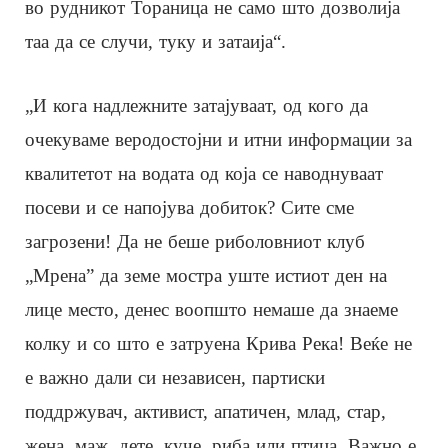
во рудникот Тораница не само што дозволија
таа да се случи, туку и затаија“.
„И кога надлежните затајуваат, од кого да
очекуваме веродостојни и итни информации за
квалитетот на водата од која се наводнуваат
посеви и се напојува добиток? Сите сме
загрозени! Да не беше риболовниот клуб
„Мрена” да земе мостра уште истиот ден на
лице место, денес воопшто немаше да знаеме
колку и со што е затруена Крива Река! Веќе не
е важно дали си независен, партиски
поддржувач, активист, апатичен, млад, стар,
жена, маж, дете, куче, риба или птица. Важно е