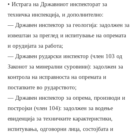
• Истрага на Државниот инспекторат за
техничка инспекција, и дополнително:
— Државен инспектор за геологија: задолжен за
извештаи за преглед и испитување на опремата
и орудијата за работа;
— Државен рударски инспектор (член 103 од
Законот за минерални суровини): задолжен за
контрола на исправноста на опремата и
постапките во рударството;
— Државен инспектор за опрема, производи и
постројки (член 104): задолжен за водење
евиденција за техничките карактеристики,
испитувања, одговорни лица, состојбата и