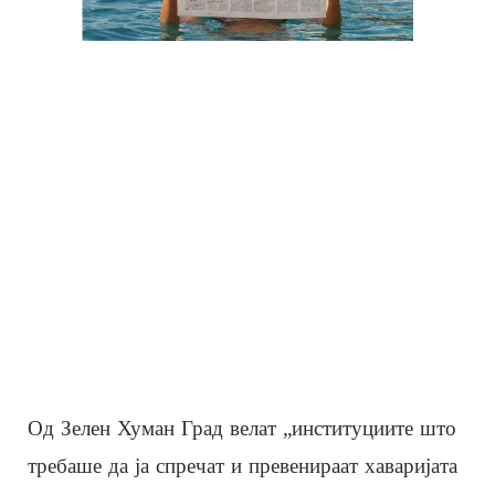
Од Зелен Хуман Град велат „институциите што
требаше да ја спречат и превенираат хаваријата