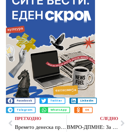
Facebook
Twitter
LinkedIn
Telegram
WhatsApp
OK
ПРЕТХОДНО
СЛЕДНО
Времето денеска променливо облачно со повремен локален дожд
ВМРО-ДПМНЕ: За отвореното како пупка судство на Заев, младиот живот изгубен на пешачки од несовесен возач вреди две години, а за ќебапи пет години затвор