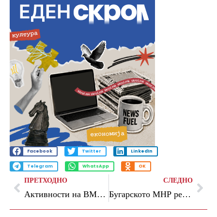
Facebook
Twitter
LinkedIn
Telegram
WhatsApp
OK
ПРЕТХОДНО
СЛЕДНО
Активности на ВМРО-ДПМНЕ „Ова е Македонија за сите“ во Македонска Каменица, населените места Луковица, Тодоровци, Мошница, Саса, Куклиш, Банско и Свидовица
Бугарското МНР реагира поради забраната за влез на петмина бугарски државјани, МВР истакнува дека не ги исполнувале условите за влез на странци