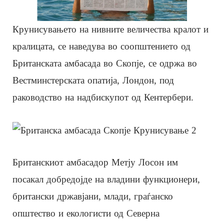
Крунисувањето на нивните величества кралот и
кралицата, се наведува во соопштението од
Британската амбасада во Скопје, се одржа во
Вестминстерската опатија, Лондон, под
раководство на надбискупот од Кентербери.
Британскиот амбасадор Метју Лосон им
посакал добредојде на владини функционери,
британски државјани, млади, граѓанско
општество и екологисти од Северна