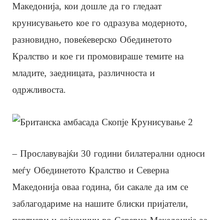
Македонија, кои дошле да го гледаат
крунисувањето кое го одразува модерното,
разновидно, повеќеверско Обединетото
Кралство и кое ги промовираше темите на
младите, заедницата, различноста и
одржливоста.
– Прославувајќи 30 години билатерални односи
меѓу Обединетото Кралство и Северна
Македонија оваа година, би сакале да им се
заблагодариме на нашите блиски пријатели,