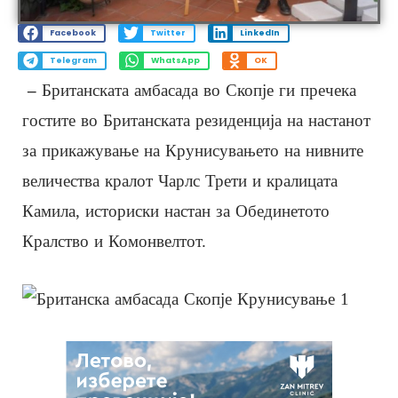
Facebook
Twitter
LinkedIn
Telegram
WhatsApp
OK
–
Британската амбасада во Скопје ги пречека
гостите во Британската резиденција на настанот
за прикажување на Крунисувањето на нивните
величества кралот Чарлс Трети и кралицата
Камила, историски настан за Обединетото
Кралство и Комонвелтот.