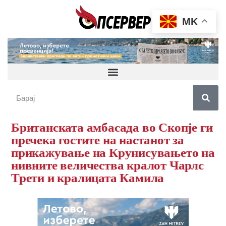
MK
Британската амбасада во Скопје ги
пречека гостите на настанот за
прикажување на Крунисувањето на
нивните величества кралот Чарлс
Трети и кралицата Камила