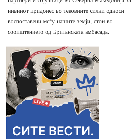
партнери и сојузници во Северна Македонија за
нивниот придонес во тековните силни односи
воспоставени меѓу нашите земји, стои во
соопштението од Британската амбасада.