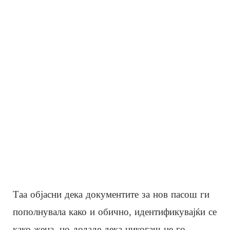
Таа објасни дека документите за нов пасош ги
пополнувала како и обично, идентификувајќи се
како жена, но додаде дека никогаш не го