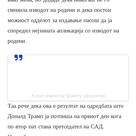
сменила изводот на родени и дека постои
можност одделот за издавање пасош да ја
споредил нејзината апликација со изводот на
родени.
View this post on Instagram
A post shared by Queerty (@queerty)
Таа рече дека ова е резултат на одредбата што
Доналд Трамп ја потпиша на првиот ден кога
по втор пат стана претседател на САД.