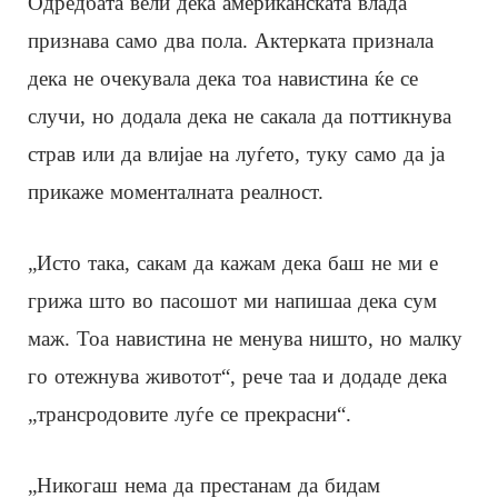
Одредбата вели дека американската влада
признава само два пола. Актерката признала
дека не очекувала дека тоа навистина ќе се
случи, но додала дека не сакала да поттикнува
страв или да влијае на луѓето, туку само да ја
прикаже моменталната реалност.
„Исто така, сакам да кажам дека баш не ми е
грижа што во пасошот ми напишаа дека сум
маж. Тоа навистина не менува ништо, но малку
го отежнува животот“, рече таа и додаде дека
„трансродовите луѓе се прекрасни“.
„Никогаш нема да престанам да бидам