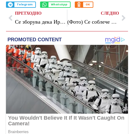
Telegram
WhatsApp
OK
ПРЕТХОДНО
СЛЕДНО
Се зборува дека Ирина Шајк има ново момче, тие веќе еднаш беа заедно
(Фото) Се соблече и ги покажа најубавите нозе на светот