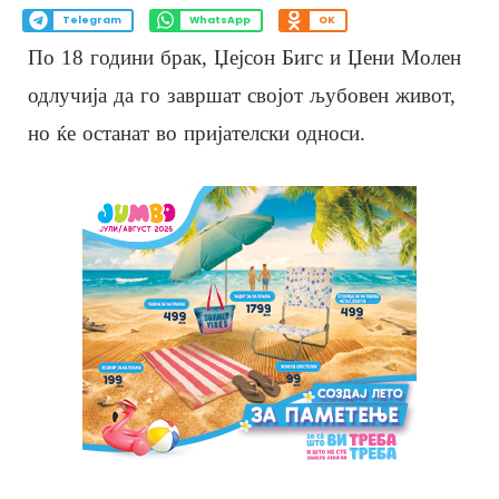
Telegram
WhatsApp
OK
По 18 години брак, Џејсон Бигс и Џени Молен
одлучија да го завршат својот љубовен живот,
но ќе останат во пријателски односи.