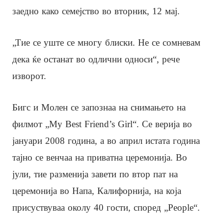
заедно како семејство во вторник, 12 мај.
„Тие се уште се многу блиски. Не се сомневам
дека ќе останат во одлични односи“, рече
изворот.
Бигс и Молен се запознаа на снимањето на
филмот „My Best Friend’s Girl“. Се верија во
јануари 2008 година, а во април истата година
тајно се венчаа на приватна церемонија. Во
јули, тие разменија завети по втор пат на
церемонија во Напа, Калифорнија, на која
присуствуваа околу 40 гости, според „People“.