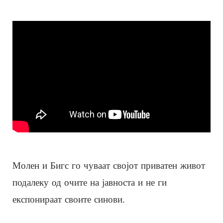
Молен и Бигс го чуваат својот приватен живот
подалеку од очите на јавноста и не ги
експонираат своите синови.