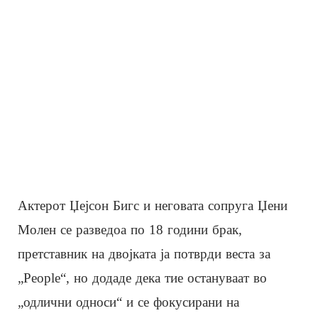
Актерот Џејсон Бигс и неговата сопруга Џени
Молен се разведоа по 18 години брак,
претставник на двојката ја потврди веста за
„People“, но додаде дека тие остануваат во
„одлични односи“ и се фокусирани на