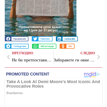
Facebook
Twitter
LinkedIn
Telegram
WhatsApp
OK
ПРЕТХОДНО
СЛЕДНО
Не би претпоставиле: Ова се деновите кога жените се најрасположени за секс
Заборавете ги овие 4 правила за парфемите – само едно е навистина важно