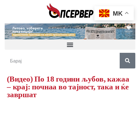
MK
(Видео) По 18 години љубов, кажаа
– крај: почнаа во тајност, така и ќе
завршат