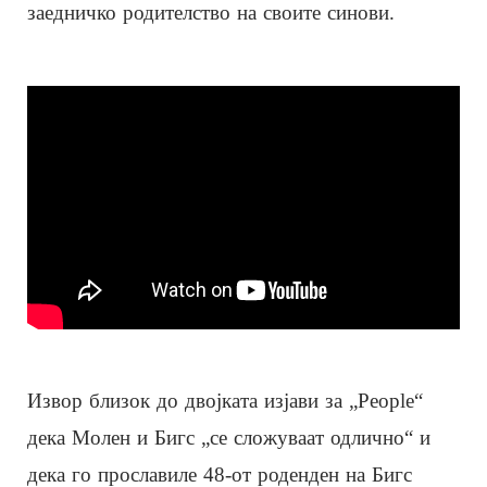
заедничко родителство на своите синови.
Извор близок до двојката изјави за „People“
дека Молен и Бигс „се сложуваат одлично“ и
дека го прославиле 48-от роденден на Бигс