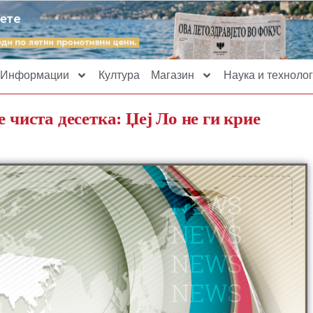
Информации
Култура
Магазин
Наука и технолог
 чиста десетка: Џеј Ло не ги крие