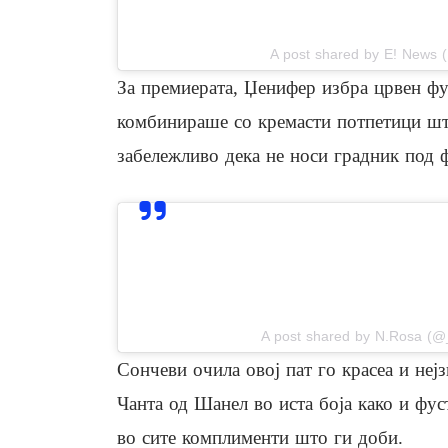
A post shared by E! News
За премиерата, Џенифер избра црвен фу
комбинираше со кремасти потпетици што
забележливо дека не носи градник под 
View this post on In
A post shared by N.Rosa (@_
Сончеви очила овој пат го красеа и неј
Чанта од Шанел во иста боја како и фус
во сите комплименти што ги доби.