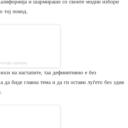
алифорнија и шармираше со своите модни избори
о тој повод.
stagram
versjlo.update)
носи на настапите, таа дефинитивно е без
а да биде главна тема и да ги остави луѓето без здив
.
stagram