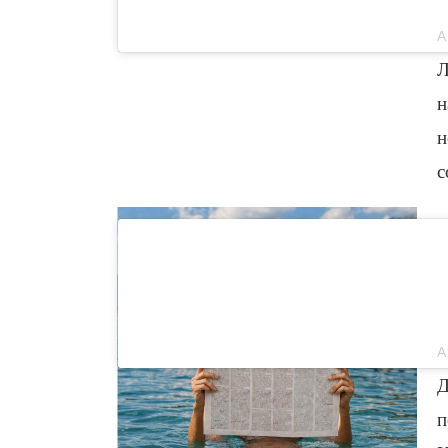
Л
н
н
с
Д
п