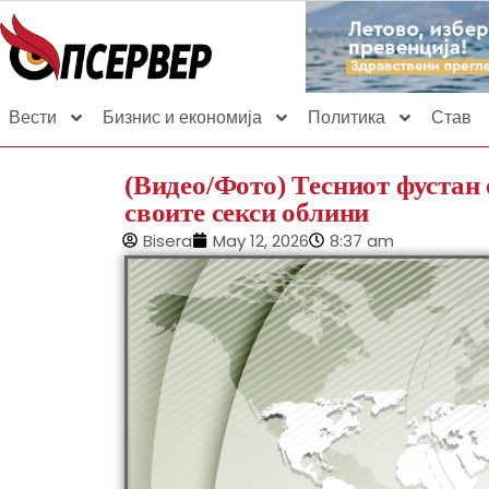
Вести
Бизнис и економија
Политика
Став
(Видео/Фото) Тесниот фустан е
своите секси облини
Bisera
May 12, 2026
8:37 am