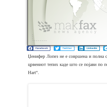
Facebook
Twitter
LinkedIn
Џенифер Лопез не е совршена и полна со
црвениот тепих каде што се појави по 
Hart“.