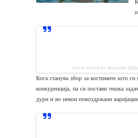
К
п
View this post on In
A post shared by JloversJlo (@jlo
Кога станува збор за костимите што ги 
конкуренција, па си постави тешка задач
дури и во некои повоздржани варијации
View this post on In