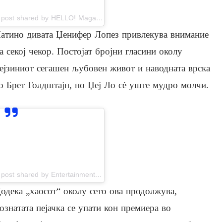
A post shared by HELLO! Magazine (@hellomag)
атино дивата Џенифер Лопез привлекува внимание
а секој чекор. Постојат бројни гласини околу
ејзиниот сегашен љубовен живот и наводната врска
о Брет Голдштајн, но Џеј Ло сè уште мудро молчи.
View this post on Instagram
A post shared by Entertainment Tonight (@entertainmenttonight)
одека „хаосот“ околу сето ова продолжува,
ознатата пејачка се упати кон премиера во