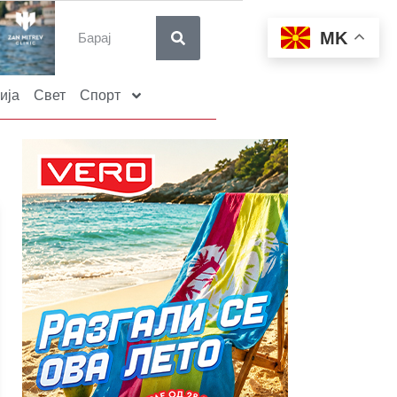
MK
ија
Свет
Спорт