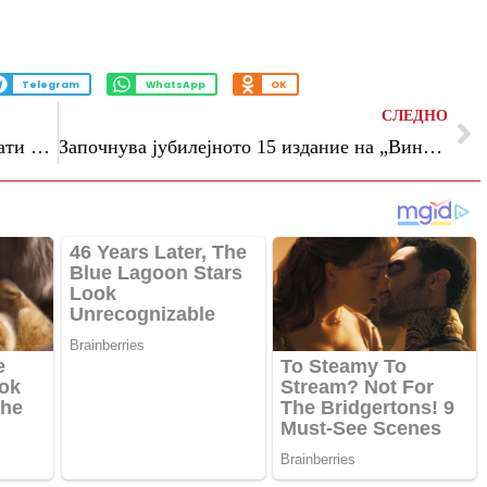
Telegram
WhatsApp
OK
СЛЕДНО
(Фото/Видео) И Кејт Мидлтон го прифати најмодерниот дизајн на сезоната: совршено ѝ стои
Започнува јубилејното 15 издание на „Виноскоп“