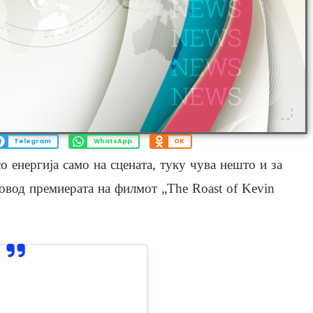
Telegram
WhatsApp
OK
 енергија само на сцената, туку чува нешто и за
повод премиерата на филмот „The Roast of Kevin
View this post on Instagram