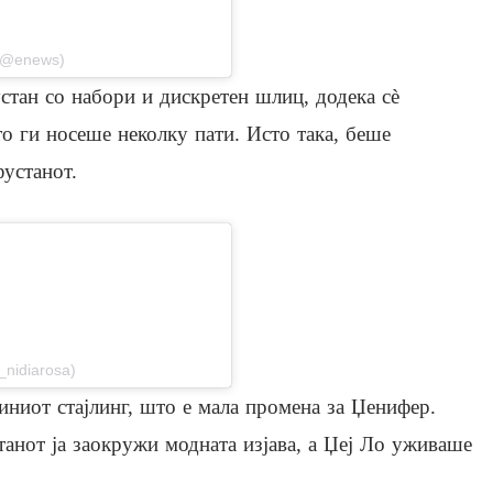
 (@enews)
стан со набори и дискретен шлиц, додека сè
 ги носеше неколку пати. Исто така, беше
фустанот.
stagram
nidiarosa)
зиниот стајлинг, што е мала промена за Џенифер.
танот ја заокружи модната изјава, а Џеј Ло уживаше