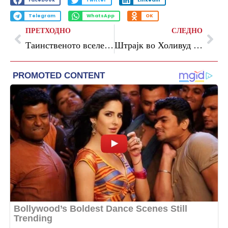
Facebook
Twitter
LinkedIn
Telegram
WhatsApp
OK
ПРЕТХОДНО
СЛЕДНО
Таинственото вселенско летало на Кина се врати на Земјата
Штрајк во Холивуд поради „Чет-ГПТ“