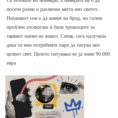
Сè почнало во ноември, а намерата на е да
посети разни и различни места низ светот.
Нејзиниот сон е да живее на брод, но голем
проблем отсекогаш ѝ биле трошоците за
таквиот начин на живот. Сепак, сега одлучила
дека ги има потребните пари да патува низ
целиот свет. Целото патување ќе ја чини 90.000
евра