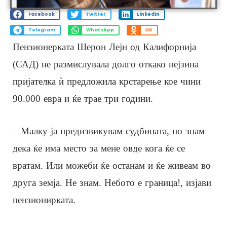
Facebook
Twitter
LinkedIn
Telegram
WhatsApp
OK
Пензионерката Шерон Лејн од Калифорнија
(САД) не размислувала долго откако нејзина
пријателка ѝ предложила крстарење кое чини
90.000 евра и ќе трае три години.
– Малку ја предизвикувам судбината, но знам
дека ќе има место за мене овде кога ќе се
вратам. Или можеби ќе останам и ќе живеам во
друга земја. Не знам. Небото е граница!, изјави
пензионирката.