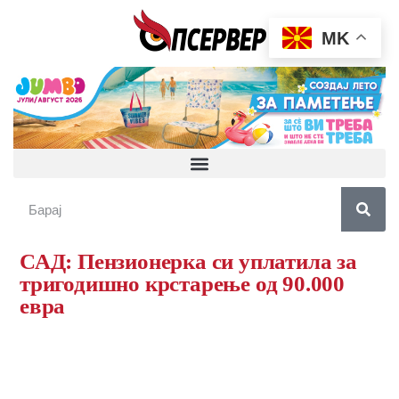
MK
САД: Пензионерка си уплатила за
тригодишно крстарење од 90.000
евра