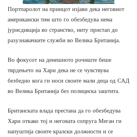
Портпаролот на принцот изјави дека неговиот
американски тим што го обезбедува нема
јурисдикција во странство, ниту пристап до
разузнавачките служби во Велика Британија.
Во фокусот на денешното рочиште беше
тврдењето на Хари дека не се чувствува
безбедно кога ги носи своите мали деца од САД
во Велика Британија без полициска заштита.
Британската влада престана да го обезбедува
Хари откако тој и неговата сопруга Меган ги
напуштија своите кралски должности и се