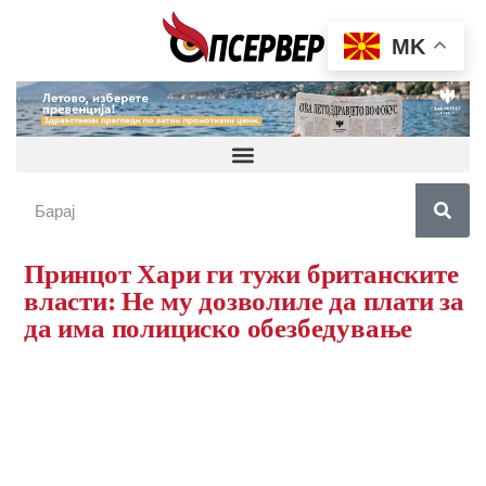
MK
Принцот Хари ги тужи британските
власти: Не му дозволиле да плати за
да има полициско обезбедување