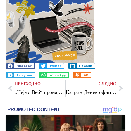
Facebook
Twitter
LinkedIn
Telegram
WhatsApp
OK
ПРЕТХОДНО
СЛЕДНО
„Џејмс Веб“ пронајде водена пареа околу комета од Кујперовиот Појас
Катрин Денев официјално го отвори 76. Кански филмски фестивал