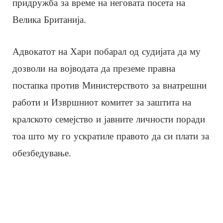
придружба за време на неговата посета на
Велика Британија.
Адвокатот на Хари побарал од судијата да му
дозволи на војводата да преземе правна
постапка против Министерството за внатрешни
работи и Извршниот комитет за заштита на
кралското семејство и јавните личности поради
тоа што му го ускратиле правото да си плати за
обезбедување.