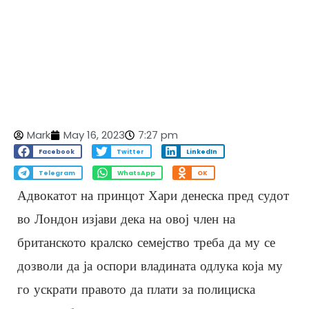
Mark
May 16, 2023
7:27 pm
Facebook
Twitter
LinkedIn
Telegram
WhatsApp
OK
Адвокатот на принцот Хари денеска пред судот
во Лондон изјави дека на овој член на
британското кралско семејство треба да му се
дозволи да ја оспори владината одлука која му
го ускрати правото да плати за полициска