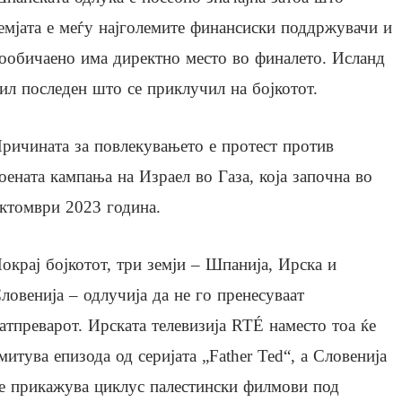
емјата е меѓу најголемите финансиски поддржувачи и
ообичаено има директно место во финалето. Исланд
ил последен што се приклучил на бојкотот.
ричината за повлекувањето е протест против
оената кампања на Израел во Газа, која започна во
ктомври 2023 година.
окрај бојкотот, три земји – Шпанија, Ирска и
ловенија – одлучија да не го пренесуваат
атпреварот. Ирската телевизија RTÉ наместо тоа ќе
митува епизода од серијата „Father Ted“, а Словенија
е прикажува циклус палестински филмови под