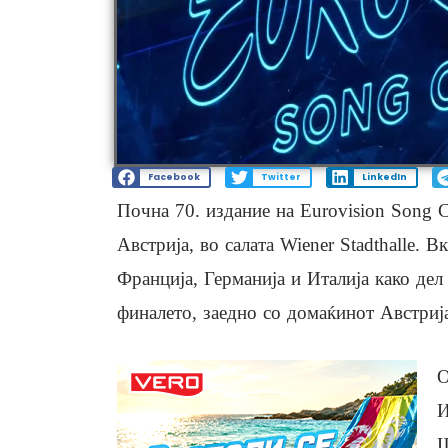
Facebook
Twitter
LinkedIn
Почна 70. издание на Eurovision Song C
Австрија, во салата Wiener Stadthalle. 
Франција, Германија и Италија како дел
финалето, заедно со домаќинот Австриј
О
И
Ш