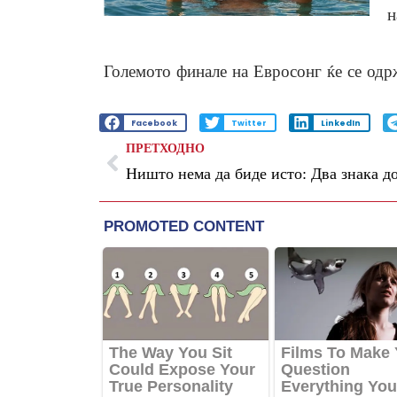
н
Големото финале на Евросонг ќе се одрж
Facebook
Twitter
LinkedIn
ПРЕТХОДНО