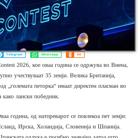
Telegram
WhatsApp
OK
ontest 2026, кое оваа година се одржува во Виена,
Вкупно учествуваат 35 земји. Велика Британија,
 од „големата петорка“ имаат директен пласман во
а како лански победник.
ваа година, од натпреварот се повлекоа пет земји:
сланд, Ирска, Холандија, Словенија и Шпанија.
панската одлука е посебно значајна затоа што