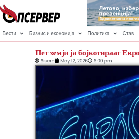
Вести
Бизнис и економија
Политика
Став
Пет земји ја бојкотираат Евр
Bisera
May 12, 2026
6:00 pm