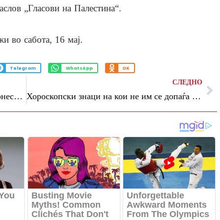
аслов „Гласови на Палестина“.
и во сабота, 16 мај.
Telegram
WhatsApp
OK
СЛЕДНО
Ништо нема да биде исто: Два знака донесуваат одлука што ќе им го промени животот
Хороскопски знаци на кои не им се допаѓа Евровизија