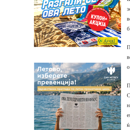
з
в
б
П
в
о
П
С
н
е
ќ