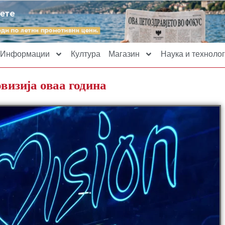
Информации
Култура
Магазин
Наука и технолог
овизија оваа година