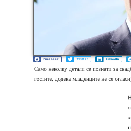
Facebook
Twitter
LinkedIn
Само неколку детали се познати за свад
гостите, додека младенците не се огласиј
Н
о
х
н