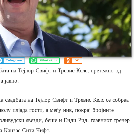
Telegram
WhatsApp
OK
бата на Тејлор Свифт и Тревис Келс, претежно од
а јавно.
а свадбата на Тејлор Свифт и Тревис Келс се собраа
колу илјада гости, а меѓу нив, покрај бројните
оливудски ѕвезди, беше и Енди Рид, главниот тренер
а Канзас Сити Чифс.