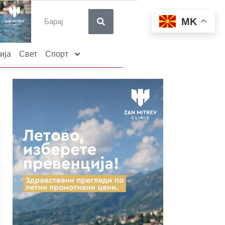
MK
ија
Свет
Спорт