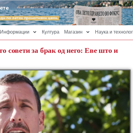
Информации
Култура
Магазин
Наука и технолог
о совети за брак од него: Еве што и