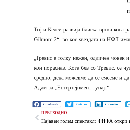
С
п
Тој и Келси развија блиска врска кога
Gilmore 2“, во кое ѕвездата на НФЛ има
„Тревис е толку нежен, одличен човек и
кои пораснав. Кога бев со Тревис, се ч
средно, дека можевме да се смееме и да
Адам за „Ентертејнмент тунајт“.
Facebook
Twitter
LinkedIn
ПРЕТХОДНО