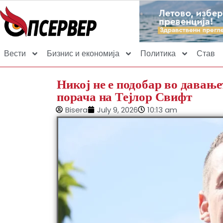
Вести
Бизнис и економија
Политика
Став
Никој не е подобар во давањет
порача на Тејлор Свифт
Bisera
July 9, 2026
10:13 am