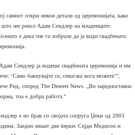
ој самиот откри некои детали од церемонијата, како
 што им рекол Адам Сендлер на младенците.
ознато е дека тие го избрале да ја води свадбената
еремонија.
Адам Сендлер ја водеше свадбената церемонија и им
ече: ‘Само бакнувајте се, секогаш кога можете’“,
ече Рид, според The ​​Deseret News. „Во наједноставна
орма, тоа е добра работа.“
ендлер е во брак со својата сопруга Џеки од 2003
одина. Заедно имаат две ќерки: Сејди Медисон и