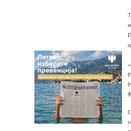
Т
и
П
ц
„
р
р
ф
С
г