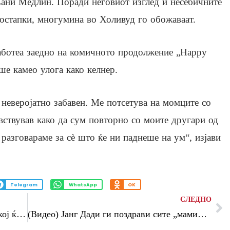
ани Медлин. Поради неговиот изглед и несебичните
остапки, многумина во Холивуд го обожаваат.
 работеа заедно на комичното продолжение „Happy
ше камео улога како келнер.
 неверојатно забавен. Ме потсетува на момците со
увствував како да сум повторно со моите другари од
 разговараме за сè што ќе ни паднеше на ум“, изјави
Telegram
WhatsApp
OK
СЛЕДНО
Најавен голем спектакл: ФИФА откри кој ќе настапи на полувремето од финалето на Светското првенство
(Видео) Јанг Дади ги поздрави сите „мамини синови“: „Син на мама“ е неговата нова музичка приказна