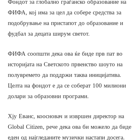
Фондот за глобално граѓанско образование на
ФИФА, кој има за цел да собере средства за
подобрување на пристапот до образование и
фудбал за децата ширум светот.
ФИФА соопшти дека ова ќе биде прв пат во
историјата на Светското првенство шоуто на
полувремето да поддржи таква иницијатива.
Целта на фондот е да се соберат 100 милиони
долари за образовни програми.
Хју Еванс, коосновач и извршен директор на
Global Citizen, рече дека ова би можело да биде
еден од најгледаните музички настапи досега.