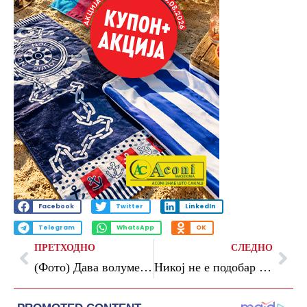
Facebook
Twitter
LinkedIn
Telegram
WhatsApp
OK
ПРЕТХОДНО
СЛЕДНО
(Фото) Дава волумен и одговара на секоја жена: Најбараниот модел има фризура што ќе биде хит на сезоната
Никој не е подобар во давањето совети за брак од него: Еве што и порача на Тејлор Свифт