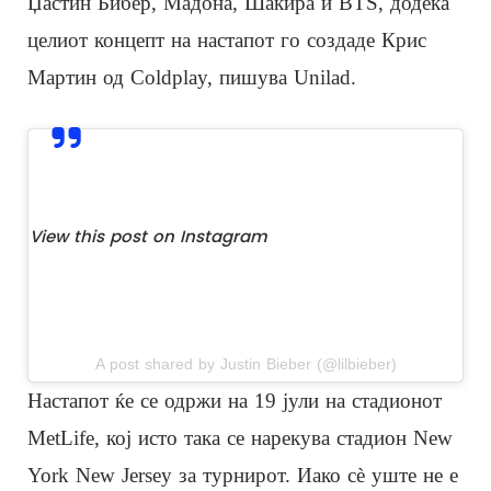
Џастин Бибер, Мадона, Шакира и BTS, додека
целиот концепт на настапот го создаде Крис
Мартин од Coldplay, пишува Unilad.
View this post on Instagram
A post shared by Justin Bieber (@lilbieber)
Настапот ќе се одржи на 19 јули на стадионот
MetLife, кој исто така се нарекува стадион New
York New Jersey за турнирот. Иако сè уште не е