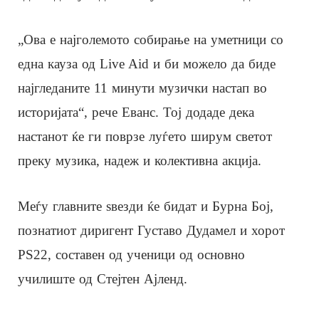
„Ова е најголемото собирање на уметници со
една кауза од Live Aid и би можело да биде
најгледаните 11 минути музички настап во
историјата“, рече Еванс. Тој додаде дека
настанот ќе ги поврзе луѓето ширум светот
преку музика, надеж и колективна акција.
Меѓу главните ѕвезди ќе бидат и Бурна Бој,
познатиот диригент Густаво Дудамел и хорот
PS22, составен од ученици од основно
училиште од Стејтен Ајленд.