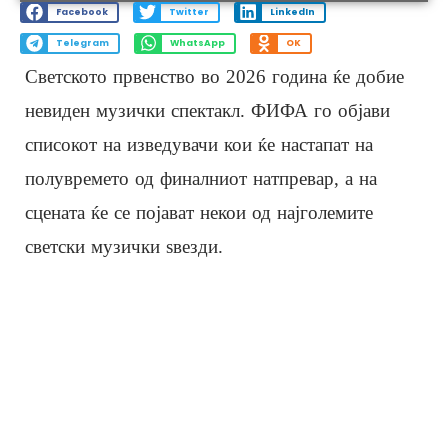
Facebook
Twitter
LinkedIn
Telegram
WhatsApp
OK
Светското првенство во 2026 година ќе добие
невиден музички спектакл. ФИФА го објави
списокот на изведувачи кои ќе настапат на
полувремето од финалниот натпревар, а на
сцената ќе се појават некои од најголемите
светски музички ѕвезди.