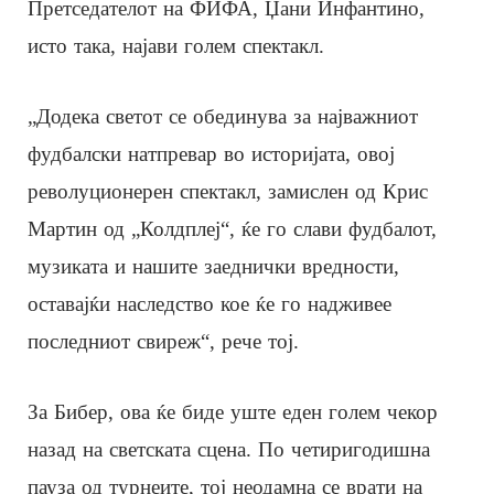
Претседателот на ФИФА, Џани Инфантино,
исто така, најави голем спектакл.
„Додека светот се обединува за најважниот
фудбалски натпревар во историјата, овој
револуционерен спектакл, замислен од Крис
Мартин од „Колдплеј“, ќе го слави фудбалот,
музиката и нашите заеднички вредности,
оставајќи наследство кое ќе го надживее
последниот свиреж“, рече тој.
За Бибер, ова ќе биде уште еден голем чекор
назад на светската сцена. По четиригодишна
пауза од турнеите, тој неодамна се врати на