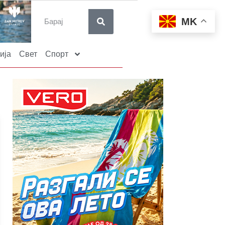
MK
ија
Свет
Спорт