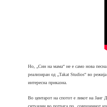
Но, „Син на мама“ не е само нова песн
реализиран од „Takat Studios“ во режиј
интересна приказна.
Во центарот на спотот е ликот на Јанг 
ситуации во потрага по „совршениот изб