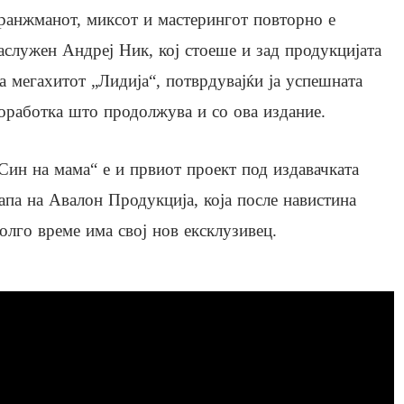
ранжманот, миксот и мастерингот повторно е
аслужен Андреј Ник, кој стоеше и зад продукцијата
а мегахитот „Лидија“, потврдувајќи ја успешната
оработка што продолжува и со ова издание.
Син на мама“ е и првиот проект под издавачката
апа на Авалон Продукција, која после навистина
олго време има свој нов ексклузивец.