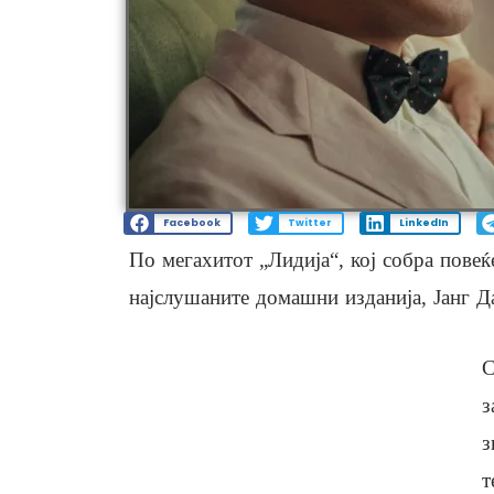
Facebook
Twitter
LinkedIn
По мегахитот „Лидија“, кој собра повеќ
најслушаните домашни изданија, Јанг Да
С
з
з
т