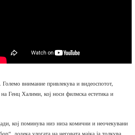
а. Големо внимание привлекува и видеоспотот,
а на Генц Халими, кој носи филмска естетика и
Дади, кој поминува низ низа комични и неочекувани
ор“, додека улогата на неговата мајка ја толкува