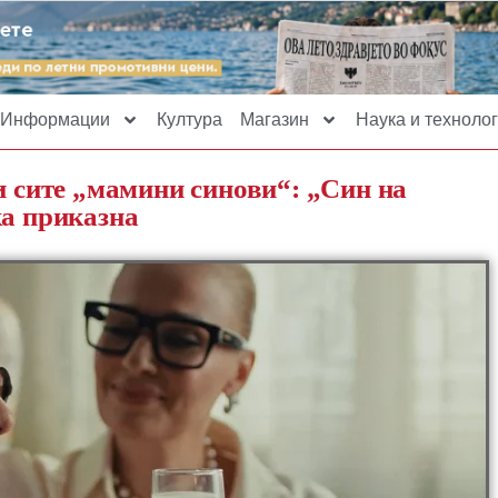
Информации
Култура
Магазин
Наука и технолог
и сите „мамини синови“: „Син на
ка приказна