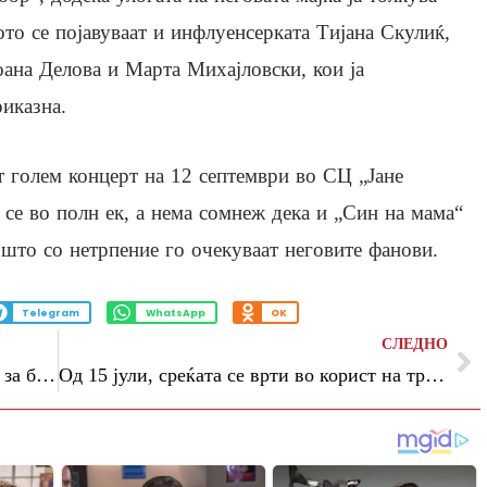
то се појавуваат и инфлуенсерката Тијана Скулиќ,
оана Делова и Марта Михајловски, кои ја
иказна.
т голем концерт на 12 септември во СЦ „Јане
 се во полн ек, а нема сомнеж дека и „Син на мама“
т што со нетрпение го очекуваат неговите фанови.
Telegram
WhatsApp
OK
СЛЕДНО
Никој не е подобар во давањето совети за брак од него: Еве што и порача на Тејлор Свифт
Од 15 јули, среќата се врти во корист на три хороскопски знаци