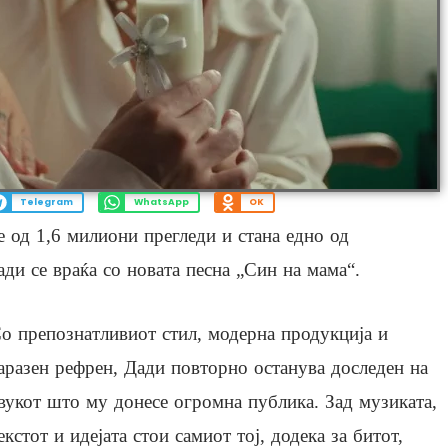
Telegram
WhatsApp
OK
е од 1,6 милиони прегледи и стана едно од
ди се враќа со новата песна „Син на мама“.
о препознатливиот стил, модерна продукција и
аразен рефрен, Дади повторно останува доследен на
вукот што му донесе огромна публика. Зад музиката,
екстот и идејата стои самиот тој, додека за битот,