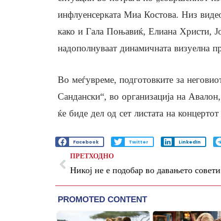
инфлуенсерката Миа Костова. Низ видео
како и Гала Поњавиќ, Елиана Христи, Ј
надополнуваат динамичната визуелна пр
Во меѓувреме, подготовките за неговио
Сандански“, во организација на Авалон,
ќе биде дел од сет листата на концерто
Facebook
Twitter
LinkedIn
ПРЕТХОДНО