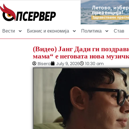
Вести
Бизнис и економија
Политика
Став
(Видео) Јанг Дади ги поздрав
мама“ е неговата нова музич
Bisera
July 9, 2026
10:30 am