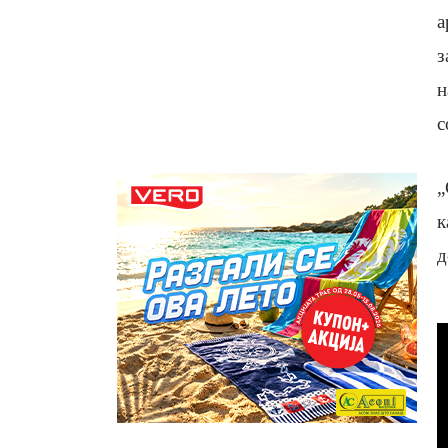
а
з
н
с
„
к
д