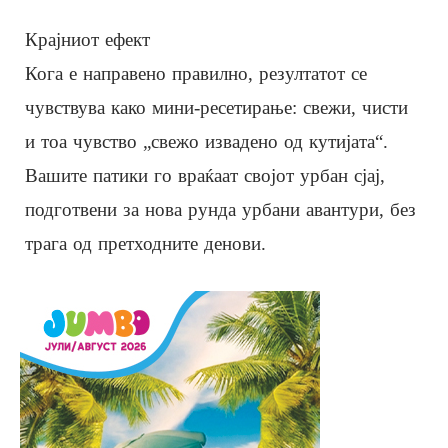
Крајниот ефект
Кога е направено правилно, резултатот се
чувствува како мини-ресетирање: свежи, чисти
и тоа чувство „свежо извадено од кутијата“.
Вашите патики го враќаат својот урбан сјај,
подготвени за нова рунда урбани авантури, без
трага од претходните денови.