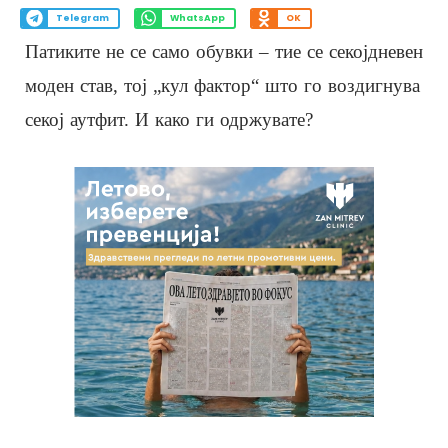
Telegram
WhatsApp
OK
Патиките не се само обувки – тие се секојдневен
моден став, тој „кул фактор“ што го воздигнува
секој аутфит. И како ги одржувате?