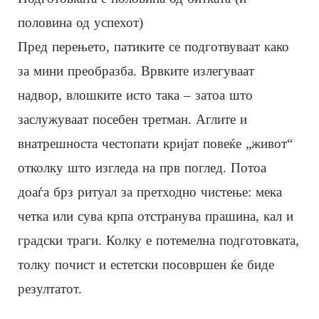
половина од успехот)
Пред перењето, патиките се подготвуваат како
за мини преобразба. Врвките излегуваат
надвор, влошките исто така – затоа што
заслужуваат посебен третман. Аглите и
внатрешноста честопати кријат повеќе „живот“
отколку што изгледа на прв поглед. Потоа
доаѓа брз ритуал за претходно чистење: мека
четка или сува крпа отстранува прашина, кал и
градски траги. Колку е потемелна подготовката,
толку почист и естетски посовршен ќе биде
резултатот.