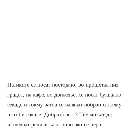
Патиките се носат постојано, во прошетка низ
градот, на кафе, во движење, се носат буквално
секаде и токму затоа се валкаат побрзо отколку
што би сакале. Добрата вест? Тие можат да
изгледаат речиси како нови ако се перат