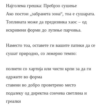
Најголема грешка: Пребрзо сушење
Ако постои „забранета зона“, тоа е сушарата.
Топлината може да предизвика хаос – од
искривени форми до лупење парчиња.
Наместо тоа, оставете ги вашите патики да се
сушат природно, со лежерно темпо:
полнети со хартија или чисти крпи за да ги
одржите во форма
ставени во добро проветрено место
подалеку од директна сончева светлина и
греалки