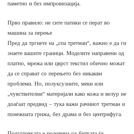
паметно и без импровизација.
Прво правило: не сите патики се перат во
машина за перење
Пред да тргнете на „спа третман“, важно е да ги
знаете вашите граници. Моделите направени од
платно, мрежа или цврст текстил обично можат
да се справат со перењето без никакви
проблеми. Но, полуксузните, меки или
„чувствителни“ материјали како кожа и велур не
доаѓаат предвид – тука важи рачниот третман и
понежната грижа, без драма и без центрифуга.
Подготовката е половина од битката (и