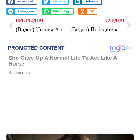
Facebook
Twitter
LinkedIn
Telegram
WhatsApp
OK
ПРЕТХОДНО
СЛЕДНО
(Видео) Џесика Алба конечно ја открива тајната на нејзината убиствена фигура – и тоа е толку едноставно
(Видео) Победничката на Евровизија ги излуди мажите – но залудно: Жешката Бугарка е мажена, ова е нејзиниот сопруг