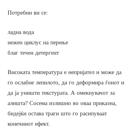
Потребни ви се:
ладна вода
нежен циклус на перење
благ течен детергент
Високата температура е непријател и може да
го ослабне лепилото, да го деформира ѓонот и
да ја уништи текстурата. А омекнувачот за
алишта? Сосема излишно во оваа приказна,
бидејќи остава траги што го расипуваат
конечниот ефект.