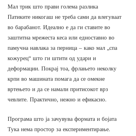
Мал трик што прави голема разлика
Патиките никогаш не треба сами да влегуваат
во барабанот. Идеално е да ги ставите во
заштитна мрежеста кеса или едноставно во
памучна навлака за перница – како мал „спа
кожурец“ што ги штити од удари и
деформации. Покрај тоа, фрлањето неколку
крпи во машината помага да се омекне
вртењето и да се намали притисокот врз
чевлите. Практично, нежно и ефикасно.
Програма што ја зачувува формата и бојата
Тука нема простор за експериментирање.