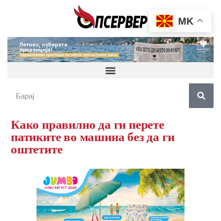
MK
Како правилно да ги перете
патиките во машина без да ги
оштетите