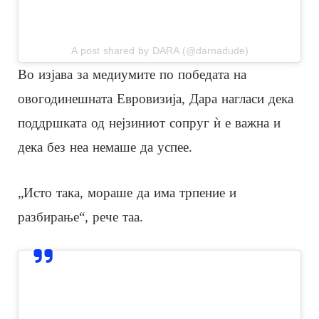
A post shared by DARA (@darnadude)
Во изјава за медиумите по победата на
овогодинешната Евровизија, Дара нагласи дека
поддршката од нејзиниот сопруг ѝ е важна и
дека без неа немаше да успее.
„Исто така, мораше да има трпение и
разбирање“, рече таа.
View this post on Instagram