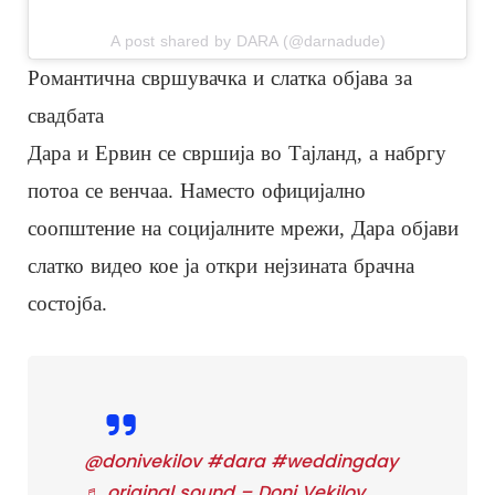
A post shared by DARA (@darnadude)
Романтична свршувачка и слатка објава за
свадбата
Дара и Ервин се свршија во Тајланд, а набргу
потоа се венчаа. Наместо официјално
соопштение на социјалните мрежи, Дара објави
слатко видео кое ја откри нејзината брачна
состојба.
@donivekilov
#dara
#weddingday
♬ original sound – Doni Vekilov