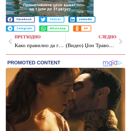
Facebook
Twitter
LinkedIn
Telegram
WhatsApp
OK
ПРЕТХОДНО
СЛЕДНО
Како правилно да ги перете патиките во машина без да ги оштетите
(Видео) Џон Траволта решил малку да се „дотера“: Сите го гледаат неговото ново лице