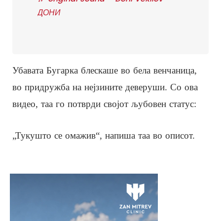
ДОНИ
Убавата Бугарка блескаше во бела венчаница,
во придружба на нејзините деверуши. Со ова
видео, таа го потврди својот љубовен статус:
„Тукушто се омажив“, напиша таа во описот.