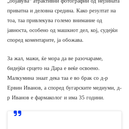
„објавува“ атрактивни фотографии од нејзината
приватна и деловна средина. Како резултат на
тоа, таа привлекува големо внимание од
јавноста, особено од машкиот дел, кој, судејќи
според коментарите, ја обожава.
За жал, мажи, ќе мора да ве разочараме,
бидејќи срцето на Дара е веќе освоено.
Малкумина знаат дека таа е во брак со д-р
Ервин Иванов, а според бугарските медиуми, д-
р Иванов е фармаколог и има 35 години.
View this post on Instagram