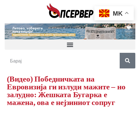
MK
(Видео) Победничката на
Евровизија ги излуди мажите – но
залудно: Жешката Бугарка е
мажена, ова е нејзиниот сопруг