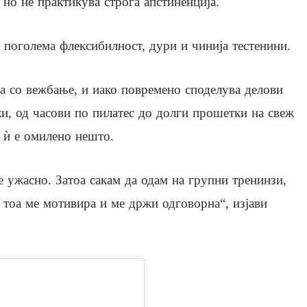
но не практикува строга апстиненција.
а поголема флексибилност, дури и чинија тестенини.
ура со вежбање, и иако повремено споделува делови
жи, од часови по пилатес до долги прошетки на свеж
е ѝ е омилено нешто.
 ужасно. Затоа сакам да одам на групни тренинзи,
 тоа ме мотивира и ме држи одговорна“, изјави
stagram