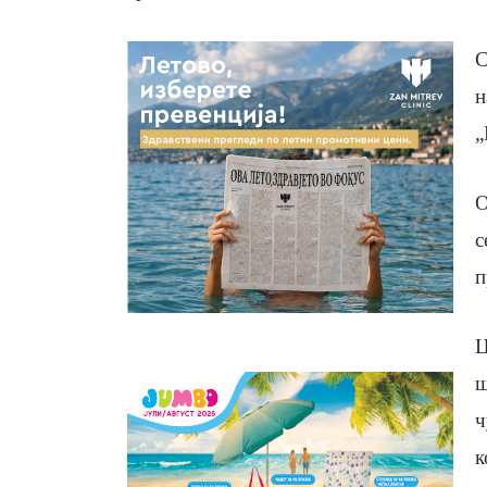
С
н
„
О
с
п
Ц
ш
ч
к