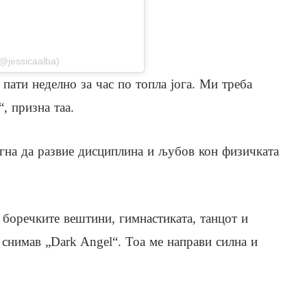
stagram
(@jessicaalba)
 пати неделно за час по топла јога. Ми треба
, призна таа.
огна да развие дисциплина и љубов кон физичката
 боречките вештини, гимнастиката, танцот и
 снимав „Dark Angel“. Тоа ме направи силна и