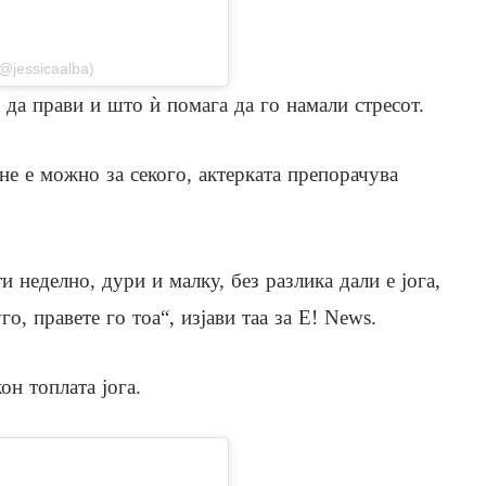
(@jessicaalba)
а да прави и што ѝ помага да го намали стресот.
не е можно за секого, актерката препорачува
 неделно, дури и малку, без разлика дали е јога,
, правете го тоа“, изјави таа за E! News.
он топлата јога.