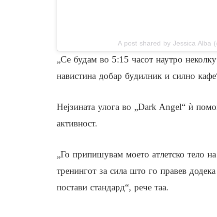
View this post on In
A post shared by Jessica Alba 
„Се будам во 5:15 часот наутро неколку
навистина добар будилник и силно кафе“
Нејзината улога во „Dark Angel“ ѝ пом
активност.
„Го припишувам моето атлетско тело на
тренингот за сила што го правев додека
постави стандард“, рече таа.