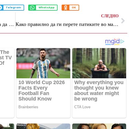
Telegram
WhatsApp
OK
СЛЕДНО
Еден хороскопски знак наскоро ќе мора да донесе тешка љубовна одлука
Како правилно да ги перете патиките во машина без да ги оштетите