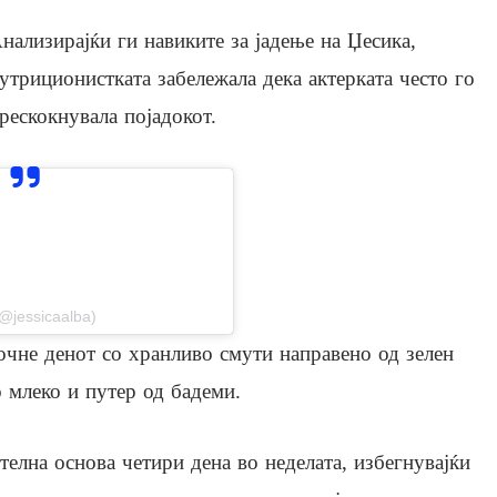
нализирајќи ги навиките за јадење на Џесика,
утриционистката забележала дека актерката често го
рескокнувала појадокот.
stagram
(@jessicaalba)
апочне денот со хранливо смути направено од зелен
о млеко и путер од бадеми.
телна основа четири дена во неделата, избегнувајќи