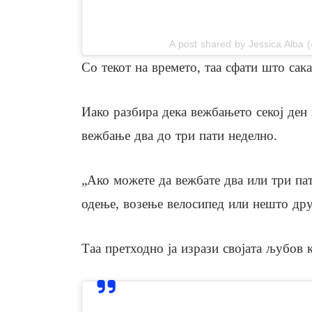
A post shared by Jessica Alba 
Со текот на времето, таа сфати што сак
Иако разбира дека вежбањето секој ден 
вежбање два до три пати неделно.
„Ако можете да вежбате два или три пати
одење, возење велосипед или нешто друго
Таа претходно ја изрази својата љубов к