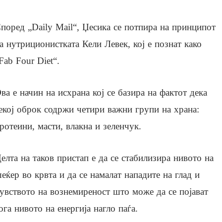
поред „Daily Mail“, Џесика се потпира на принципот
а нутриционистката Кели Левек, кој е познат како
Fab Four Diet“.
ва е начин на исхрана кој се базира на фактот дека
екој оброк содржи четири важни групи на храна:
ротеини, масти, влакна и зеленчук.
елта на таков пристап е да се стабилизира нивото на
еќер во крвта и да се намалат нападите на глад и
увството на вознемиреност што може да се појават
ога нивото на енергија нагло паѓа.