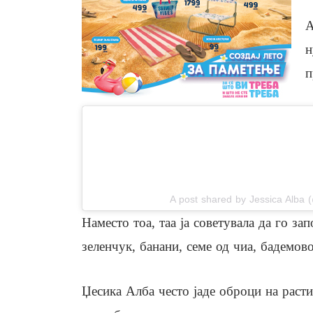
А
н
п
View this post on In
A post shared by Jessica Alba 
Наместо тоа, таа ја советувала да го з
зеленчук, банани, семе од чиа, бадемов
Џесика Алба често јаде оброци на расти