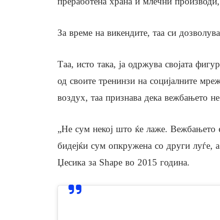
преработена храна и млечни производи, 
За време на викендите, таа си дозволув
Таа, исто така, ја одржува својата фиг
од своите тренинзи на социјалните мре
воздух, таа признава дека вежбањето н
„Не сум некој што ќе лаже. Вежбањето е
бидејќи сум опкружена со други луѓе, а
Џесика за Shape во 2015 година.
View this post on In