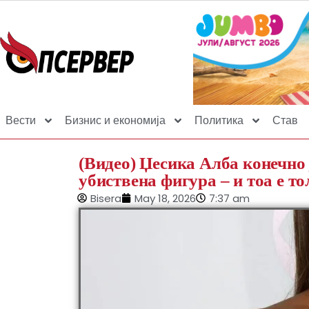
Вести
Бизнис и економија
Политика
Став
(Видео) Џесика Алба конечно 
убиствена фигура – и тоа е т
Bisera
May 18, 2026
7:37 am