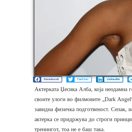
Facebook
Twitter
LinkedIn
Актерката Џесика Алба, која неодамна г
своите улоги во филмовите „Dark Angel“,
завидна физичка подготвеност. Сепак, 
актерка се придржува до строги принцип
тренингот, тоа не е баш така.