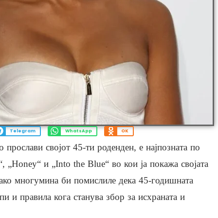
Telegram
WhatsApp
OK
о прослави својот 45-ти роденден, е најпозната по
 „Honey“ и „Into the Blue“ во кои ја покажа својата
иако многумина би помислиле дека 45-годишната
и и правила кога станува збор за исхраната и