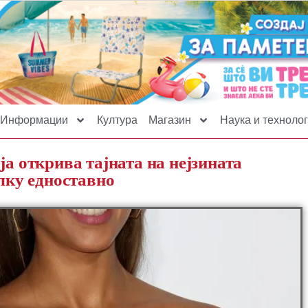
Информации
Култура
Магазин
Наука и технолог
ја открива тајната на нејзината
олку едноставно