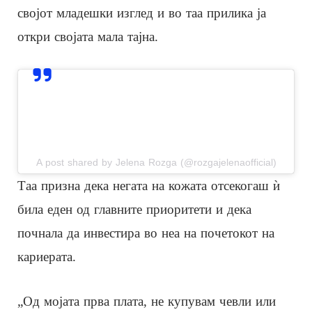
својот младешки изглед и во таа прилика ја
откри својата мала тајна.
View this post on Instagram
A post shared by Jelena Rozga (@rozgajelenaofficial)
Таа призна дека негата на кожата отсекогаш ѝ
била еден од главните приоритети и дека
почнала да инвестира во неа на почетокот на
кариерата.
„Од мојата прва плата, не купувам чевли или