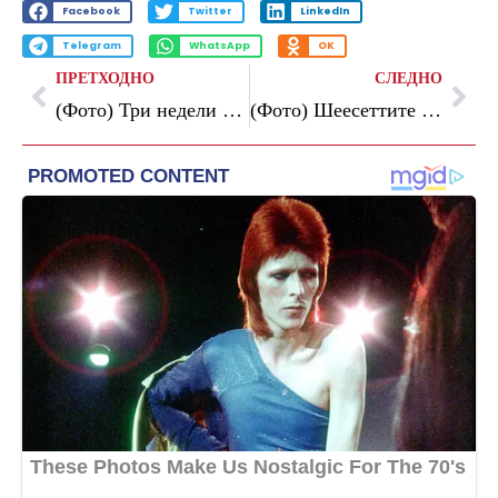
Facebook
Twitter
LinkedIn
Telegram
WhatsApp
OK
ПРЕТХОДНО
СЛЕДНО
(Фото) Три недели по породувањето, позираше во бикини и ги воодушеви своите обожаватели
(Фото) Шеесеттите се новите четириесетти: Овие познати жени го запреа времето и успешно го игнорираа календарот