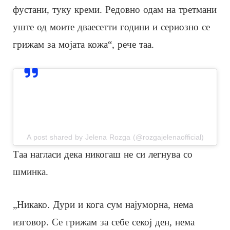
фустани, туку креми. Редовно одам на третмани
уште од моите дваесетти години и сериозно се
грижам за мојата кожа“, рече таа.
View this post on Instagram
A post shared by Jelena Rozga (@rozgajelenaofficial)
Таа нагласи дека никогаш не си легнува со
шминка.
„Никако. Дури и кога сум најуморна, нема
изговор. Се грижам за себе секој ден, нема