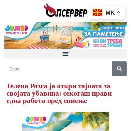
MK
Јелена Розга ја откри тајната за
својата убавина: секогаш прави
една работа пред спиење