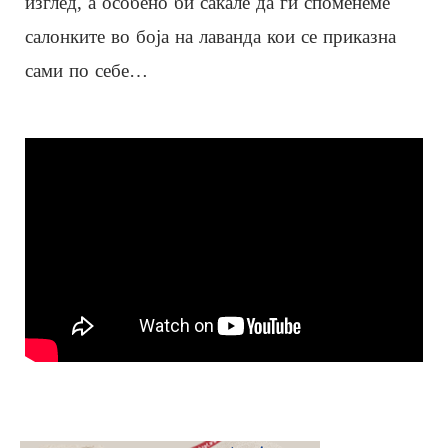
изглед, а особено би сакале да ги споменеме
салонките во боја на лаванда кои се приказна
сами по себе…