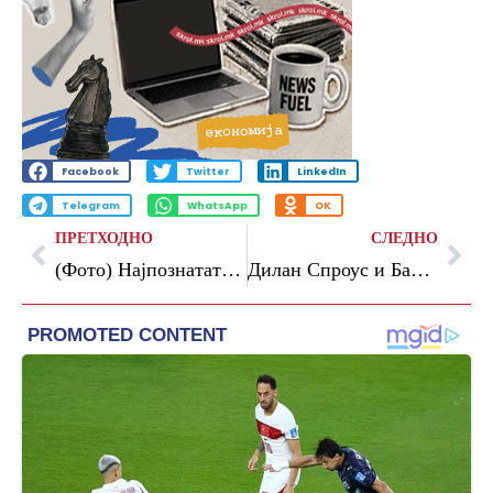
Facebook
Twitter
LinkedIn
Telegram
WhatsApp
OK
ПРЕТХОДНО
СЛЕДНО
(Фото) Најпознатата српска инфлуенсерка блесна на Канскиот фестивал
Дилан Спроус и Барбара Палвин го очекуваат првото дете