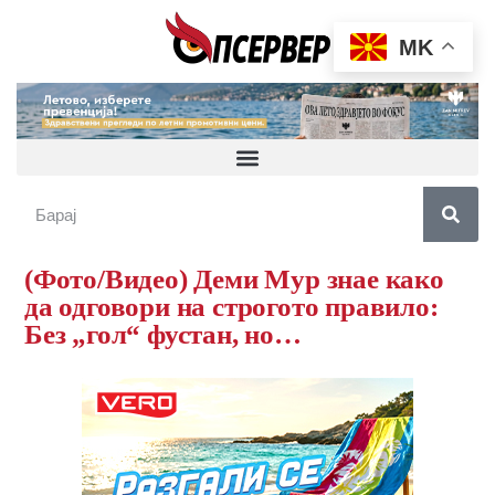
MK
(Фото/Видео) Деми Мур знае како
да одговори на строгото правило:
Без „гол“ фустан, но…