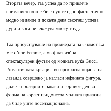
Втората вечер, таа успеа да го привлече
вниманието кон себе со уште едно фантастично
модно издание и докажа дека секогаш успева,
дури и кога не вложува многу труд.
Таа присуствуваше на премиерата на филмот La
Vie d’une Femme, а овој пат избра
спектакуларен фустан од модната куќа Gucci.
Романтичната креација во прекрасна нијанса на
лаванда совршено ја нагласи нејзината фигура,
додека проѕирните ракави и горниот дел во
форма на корсет придонесоа модната приказна
да биде уште посензационална.