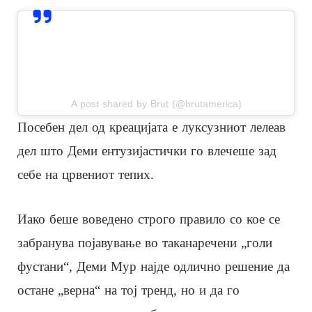
View this post on Instagram
A post shared by Brut (@brutamerica)
Посебен дел од креацијата е луксузниот лелеав
дел што Деми ентузијастички го влечеше зад
себе на црвениот тепих.
Иако беше воведено строго правило со кое се
забранува појавување во таканаречени „голи
фустани“, Деми Мур најде одлично решение да
остане „верна“ на тој тренд, но и да го