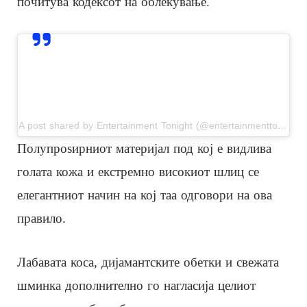
почитува кодексот на облекување.
View this post on Instagram
A post shared by Entertainment Tonight (@entertainmenttonight)
Полупроѕирниот материјал под кој е видлива
голата кожа и екстремно високиот шлиц се
елегантниот начин на кој таа одговори на ова
правило.
Лабавата коса, дијамантските обетки и свежата
шминка дополнително го нагласија целиот