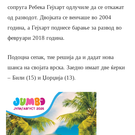
сопруга Ребека Гејхарт одлучиле да се откажат
од разводот. Двојката се венчаше во 2004
година, а Гејхарт поднесе барање за развод во
февруари 2018 година.
Подоцна сепак, тие решија да и дадат нова
шанса на својата врска. Заедно имаат две ќерки
– Били (15) и Џорџија (13).