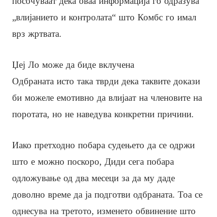
посочуваат дека оваа информација го одразува
„влијанието и контролата“ што Комбс го имал
врз жртвата.
Џеј Ло може да биде вклучена
Одбраната исто така тврди дека таквите докази
би можеле емотивно да влијаат на членовите на
поротата, но не наведува конкретни причини.
Иако претходно побара судењето да се одржи
што е можно поскоро, Диди сега побара
одложување од два месеци за да му даде
доволно време да ја подготви одбраната. Тоа се
однесува на третото, изменето обвинение што