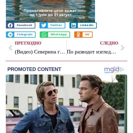
Facebook
Twitter
LinkedIn
Telegram
WhatsApp
OK
ПРЕТХОДНО
СЛЕДНО
(Видео) Северина го слави својот 53 роденден, на Инстаграм сподели снимка на која танцува
По разводот изгледа подобро од било кога: холивудската убавица привлекува внимание во бикини