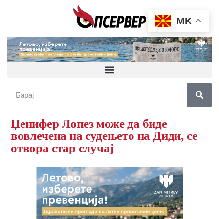
MK
Џенифер Лопез може да биде
вовлечена на судењето на Диди, се
отвора стар случај