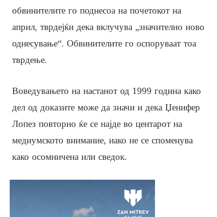
обвинителите го поднесоа на почетокот на
април, тврдејќи дека вклучува „значително ново
однесување“. Обвинителите го оспоруваат тоа
тврдење.
Воведувањето на настанот од 1999 година како
дел од доказите може да значи и дека Џенифер
Лопез повторно ќе се најде во центарот на
медиумското внимание, иако не се споменува
како осомничена или сведок.