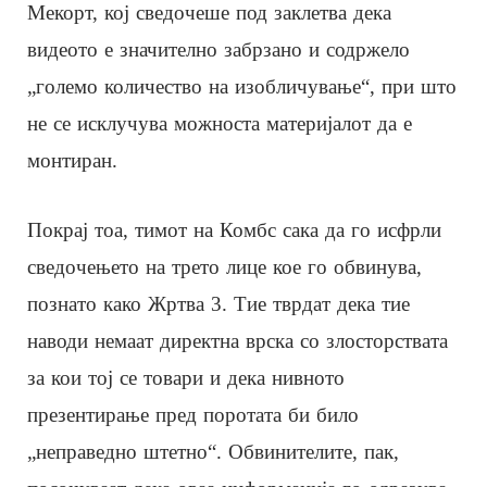
Мекорт, кој сведочеше под заклетва дека
видеото е значително забрзано и содржело
„големо количество на изобличување“, при што
не се исклучува можноста материјалот да е
монтиран.
Покрај тоа, тимот на Комбс сака да го исфрли
сведочењето на трето лице кое го обвинува,
познато како Жртва 3. Тие тврдат дека тие
наводи немаат директна врска со злосторствата
за кои тој се товари и дека нивното
презентирање пред поротата би било
„неправедно штетно“. Обвинителите, пак,