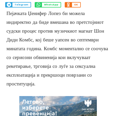
Telegram
WhatsApp
OK
Пејачката Џенифер Лопез би можела
индиректно да биде вмешана во претстојниот
судски процес против музичкиот магнат Шон
Диди Комбс, кој беше уапсен во септември
минатата година. Комбс моментално се соочува
со сериозни обвиненија кои вклучуваат
рекетирање, трговија со луѓе за сексуална
експлоатација и прекршоци поврзани со
проституција.