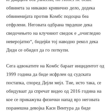
обвинета за никакво кривично дело, додека
обвиненијата против Комбс подоцна беа
отфрлени. Неговата одбрана тврдеше дека
сведочењето на клучниот сведок е „очигледно
неверојатно“, бидејќи тој наводно рекол дека
Диди се обидел да го поткупи.
Сега адвокатите на Комбс бараат инцидентот од
1999 година да биде исфрлен од судската
постапка, според Дејли мејл. Тие, исто така, се
обидуваат да спречат видео од 2016 година на
кое се прикажува физички напад врз неговата
поранешна девојка Каси Вентура да биде