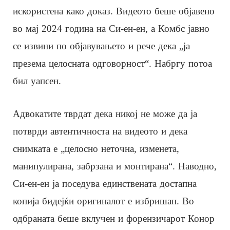
искористена како доказ. Видеото беше објавено
во мај 2024 година на Си-ен-ен, а Комбс јавно
се извини по објавувањето и рече дека „ја
презема целосната одговорност“. Набргу потоа
бил уапсен.
Адвокатите тврдат дека никој не може да ја
потврди автентичноста на видеото и дека
снимката е „целосно неточна, изменета,
манипулирана, забрзана и монтирана“. Наводно,
Си-ен-ен ја поседува единствената достапна
копија бидејќи оригиналот е избришан. Во
одбраната беше вклучен и форензичарот Конор