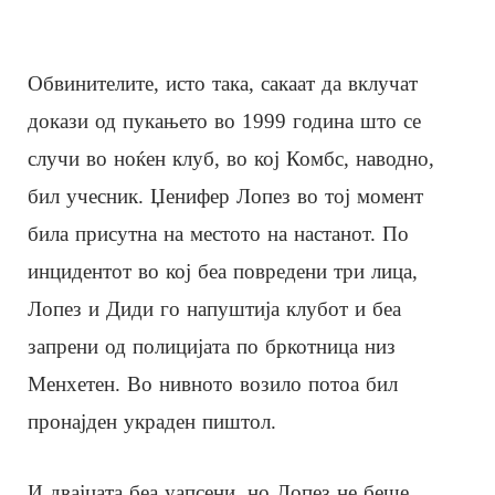
Обвинителите, исто така, сакаат да вклучат
докази од пукањето во 1999 година што се
случи во ноќен клуб, во кој Комбс, наводно,
бил учесник. Џенифер Лопез во тој момент
била присутна на местото на настанот. По
инцидентот во кој беа повредени три лица,
Лопез и Диди го напуштија клубот и беа
запрени од полицијата по бркотница низ
Менхетен. Во нивното возило потоа бил
пронајден украден пиштол.
И двајцата беа уапсени, но Лопез не беше