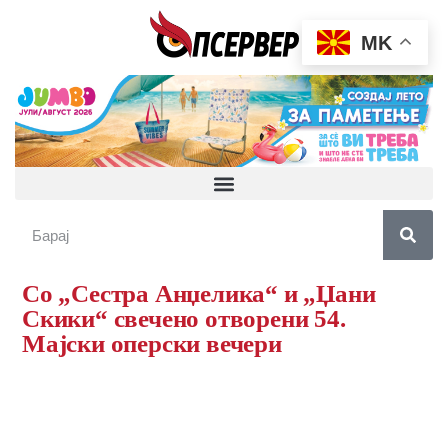
MK
Со „Сестра Анџелика“ и „Џани
Скики“ свечено отворени 54.
Мајски оперски вечери