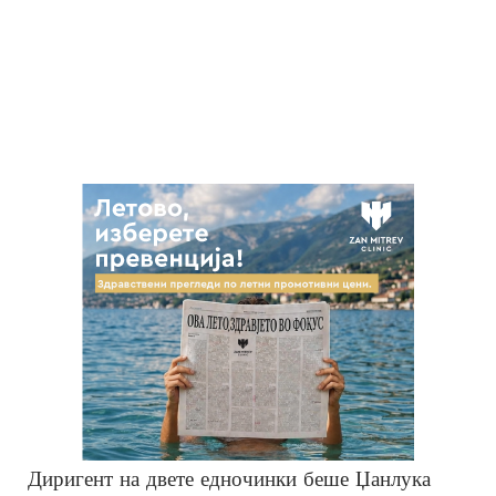
Диригент на двете едночинки беше Џанлука