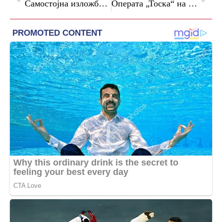
Самостојна изложба „Македонска Златна Азбука“ на Мaја Танева во Мобилната/Монтажна галерија во Скопје
Операта „Тоска“ на 16 мај во рамките на 54. издание на „Мајски оперски вечери“