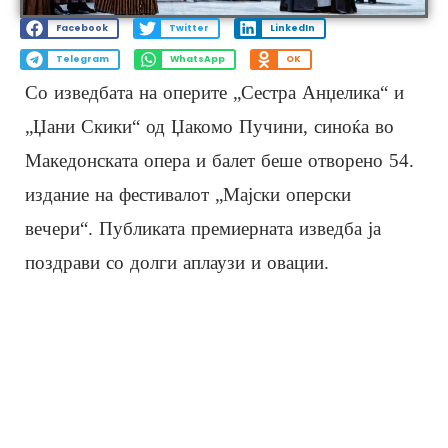
Facebook
Twitter
LinkedIn
Telegram
WhatsApp
OK
Со изведбата на оперите „Сестра Анџелика“ и
„Џани Скики“ од Џакомо Пучини, синоќа во
Македонската опера и балет беше отворено 54.
издание на фестивалот „Мајски оперски
вечери“. Публиката премиерната изведба ја
поздрави со долги аплаузи и овации.