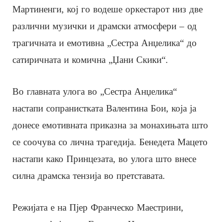
Мартиненги, кој го водеше оркестарот низ две
различни музички и драмски атмосфери – од
трагичната и емотивна „Сестра Анџелика“ до
сатиричната и комична „Џани Скики“.
Во главната улога во „Сестра Анџелика“
настапи сопранистката Валентина Бои, која ја
донесе емотивната приказна за монахињата што
се соочува со лична трагедија. Бенедета Мацето
настапи како Принцезата, во улога што внесе
силна драмска тензија во претставата.
Режијата е на Пјер Франческо Маестрини,