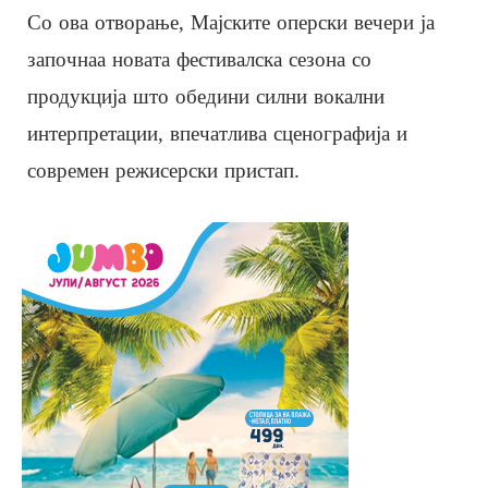
Со ова отворање, Мајските оперски вечери ја
започнаа новата фестивалска сезона со
продукција што обедини силни вокални
интерпретации, впечатлива сценографија и
современ режисерски пристап.