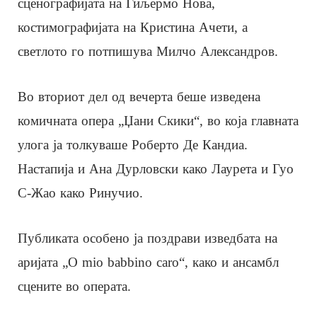
сценографијата на Гиљермо Нова,
костимографијата на Кристина Ачети, а
светлото го потпишува Милчо Александров.
Во вториот дел од вечерта беше изведена
комичната опера „Џани Скики“, во која главната
улога ја толкуваше Роберто Де Кандиа.
Настапија и Ана Дурловски како Лаурета и Гуо
С-Жао како Ринучио.
Публиката особено ја поздрави изведбата на
аријата „O mio babbino caro“, како и ансамбл
сцените во операта.