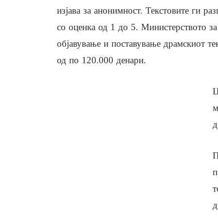
изјава за анонимност. Текстовите ги ра
со оценка од 1 до 5. Министерството за
објавување и поставување драмскиот тек
од по 120.000 денари.
Ц
м
д
П
п
т
д