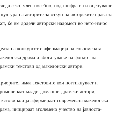
згледа секој член посебно, под шифра и ги оценуваше
 култура на авторите за откуп на авторските права за
ст, ќе им додели авторски надомест во нето-износ
елта на конкурсот е афирмација на современата
акедонска драма и збогатување на фондот на
рамски текстови од македонски автори.
риоритет имаа текстовите кои поттикнуваат и
ромовираат млади домашни драмски автори,
екстови кои ја афирмираат современата македонска
рама, иницираат зголемено учество на јавноста-