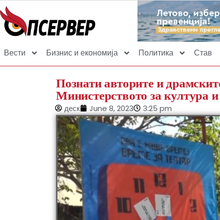
Вести
Бизнис и економија
Политика
Став
Познати авторите и драмскит
Министерството за култура 
деск
June 8, 2023
3:25 pm