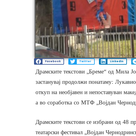
Facebook
Twitter
LinkedIn
Драмските текстови „Бреме“ од Мила Ј
застанувај продолжи понатаму: Лукавио
откуп на необјавен и непоставуван маке
а во соработка со МТФ „Војдан Чернод
Драмските текстови се избрани од 48 пр
театарски фестивал „Војдан Чернодринс