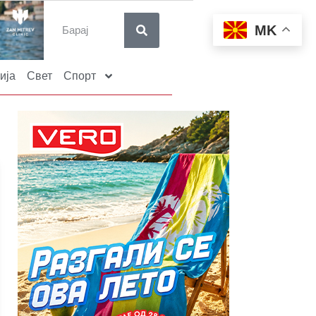
MK
ија
Свет
Спорт