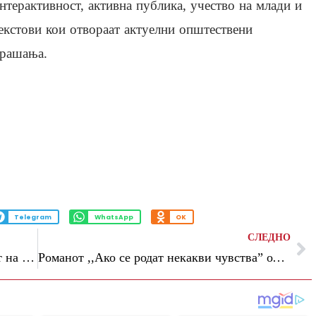
нтерактивност, активна публика, учество на млади и
екстови кои отвораат актуелни општествени
рашања.
Telegram
WhatsApp
OK
СЛЕДНО
Претставата „Професионалец“ по текст на српскиот драмски писател Душан Ковачевиќ ќе се игра утре во Тетово
Романот ,,Ако се родат некакви чувства” од Блаже Миневски промовиран во Кавадарци