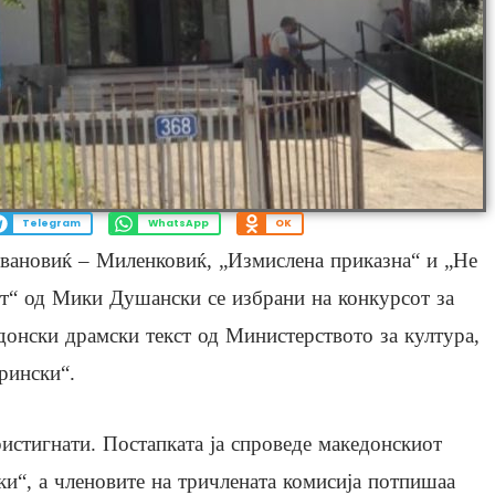
Telegram
WhatsApp
OK
овановиќ – Миленковиќ, „Измислена приказна“ и „Не
т“ од Мики Душански се избрани на конкурсот за
донски драмски текст од Министерството за култура,
рински“.
истигнати. Постапката ја спроведе македонскиот
ки“, а членовите на тричлената комисија потпишаа