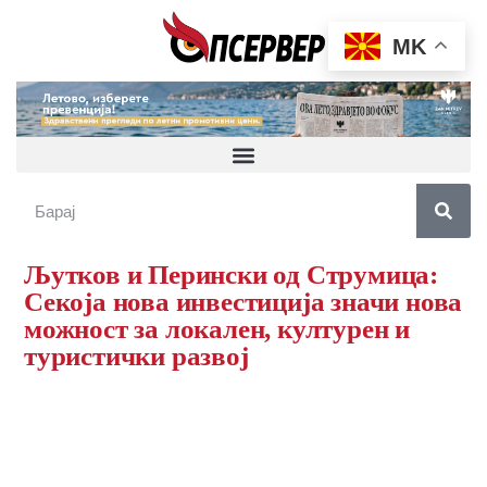
MK
Љутков и Перински од Струмица:
Секоја нова инвестиција значи нова
можност за локален, културен и
туристички развој