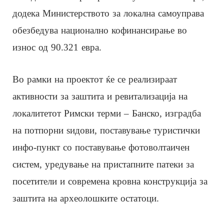
додека Министерството за локална самоуправа
обезбедува национално кофинансирање во
износ од 90.321 евра.
Во рамки на проектот ќе се реализираат
активности за заштита и ревитализација на
локалитетот Римски терми – Банско, изградба
на потпорни ѕидови, поставување туристички
инфо-пункт со поставување фотоволтаичен
систем, уредување на пристапните патеки за
посетители и современа кровна конструкција за
заштита на археолошките остатоци.