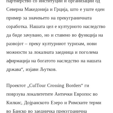
партнерство со институции и организации од
Северна Македонија и Грција, што е уште еден
пример за значењето на прекуграничната
соработка. Нашата цел е културното наследство
да биде зачувано, но и ставено во функција на
развојот – преку културниот туризам, нови
можности за локалната заедница и поголема
афирмација на богатото наследство на нашата
држава“, изјави Љутков.
Проектот „CulTour Crossing Borders“ ги
поврзува локалитетите Антички Европос во
Килкис, Дојранското Езеро и Римските терми
во Банско во заедничка прекугранична