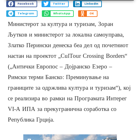
Facebook
Twitter
LinkedIn
Telegram
WhatsApp
OK
Министерот за култура и туризам, Зоран
Љутков и министерот за локална самоуправа,
Златко Перински денеска беа дел од почетниот
настан на проектот „CulTour Crossing Borders“
(„Антички Европос – Дојранско Езеро –
Римски терми Банско: Преминување на
границите за одржлива култура и туризам“), кој
се реализира во рамки на Програмата Интерег
VI-А ИПА за прекугранична соработка со
Република Грција.