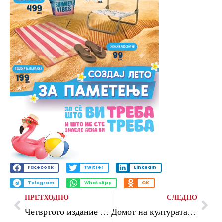
Facebook
Twitter
LinkedIn
Telegram
WhatsApp
OK
ПРЕТХОДНО
СЛЕДНО
Четвртото издание на фестивалот „Credence Dance – Вечери на класичен и современ танц“ почнува на 20 јуни
Домот на културата во Кавадарци со изложба и промоција на книга