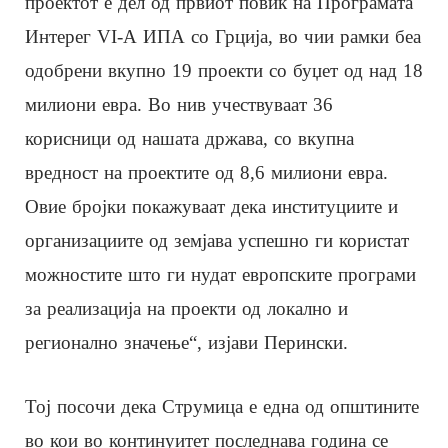
проектот е дел од првиот повик на Програмата
Интерег VI-А ИПА со Грција, во чии рамки беа
одобрени вкупно 19 проекти со буџет од над 18
милиони евра. Во нив учествуваат 36
корисници од нашата држава, со вкупна
вредност на проектите од 8,6 милиони евра.
Овие бројки покажуваат дека институциите и
организациите од земјава успешно ги користат
можностите што ги нудат европските програми
за реализација на проекти од локално и
регионално значење“, изјави Перински.
Тој посочи дека Струмица е една од општините
во кои во континуитет последнава година се