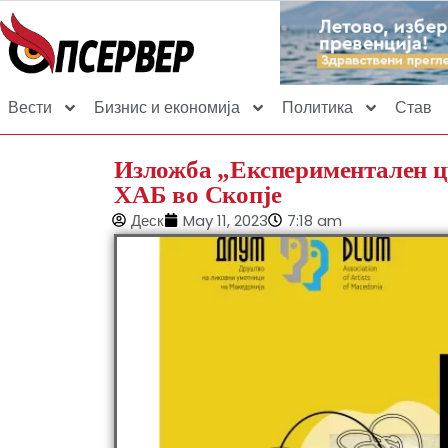
Вести
Бизнис и економија
Политика
Став
Изложба „Експериментален ц
ХАБ во Скопје
Деск
May 11, 2023
7:18 am