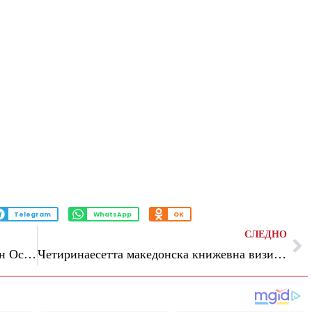
Telegram
WhatsApp
OK
СЛЕДНО
Талентираниот босански „славеј” Ајдин Османовиќ во Крива Паланка на прв настап во Македонија
Четиринаесетта македонска книжевна визита во Софија