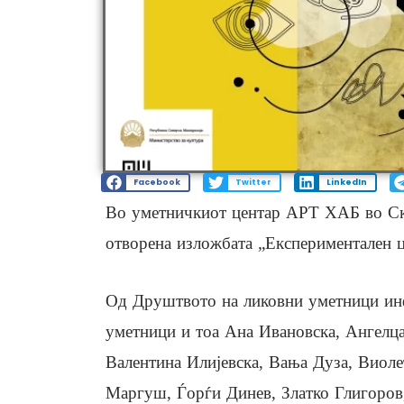
Facebook
Twitter
LinkedIn
Во уметничкиот центар АРТ ХАБ во Ско
отворена изложбата „Експериментален 
Од Друштвото на ликовни уметници инф
уметници и тоа Ана Ивановска, Ангелц
Валентина Илијевска, Вања Дуза, Виоле
Маргуш, Ѓорѓи Динев, Златко Глигоров,