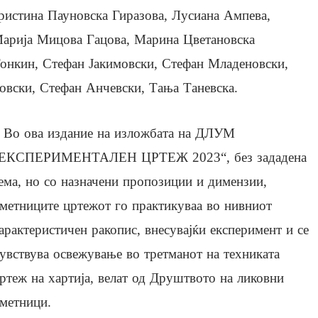
ристина Пауновска Гиразова, Лусиана Ампева,
 Марија Мицова Гацова, Марина Цветановска
онкин, Стефан Јакимовски, Стефан Младеновски,
вски, Стефан Анчевски, Тања Таневска.
 Во ова издание на изложбата на ДЛУМ
ЕКСПЕРИМЕНТАЛЕН ЦРТЕЖ 2023“, без зададена
ема, но со назначени пропозиции и димензии,
метниците цртежот го практикуваа во нивниот
арактеристичен ракопис, внесувајќи експеримент и се
увствува освежување во третманот на техниката
ртеж на хартија, велат од Друштвото на ликовни
метници.