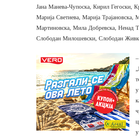
Јана Манева-Чупоска, Кирил Гегоски, К
Марија Светиева, Марија Трајановска,
Мартиновска, Мила Добревска, Ненад Т
Слободан Милошевски, Слободан Живко
–
„
т
у
к
ч
ц
у