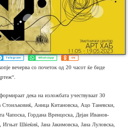
Telegram
WhatsApp
OK
пје вечерва со почеток од 20 часот ќе биде
цртеж“.
ормираат дека на изложбата учествуваат 30
а Стоиљковиќ, Аница Китановска, Ацо Таневски,
та Чапоска, Гордана Вренцоска, Дејан Иванов-
 Игњат Шќеќиќ, Јана Јакимовска, Јана Луловска,