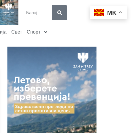
MK
ија
Свет
Спорт