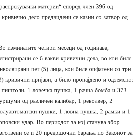
распрскувачки материи“ според член 396 од
кривично дело предвидени се казни со затвор од
Во изминатите четири месеци од годинава,
егистрирани се 6 вакви кривични дела, во кои биле
нволвирани пет (5) лица, кои биле опфатени со три
3) кривични пријави, а било пронајдено и одземено:
 пиштоли, 1 ловечка пушка, 1 рачна бомба и 373
уршуми од различен калибар, 1 револвер, 2
олуавтоматски пушки, 1 ловна пушка, 2 рамки и 1
оповски удар. Во периодот за кој станува збор
зготвени се и 20 прекршочни барања по Законот за