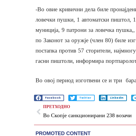
-Во овие кривични дела биле пронајден
ловечки пушки, 1 автоматски пиштол, 
муниција, 9 патрони за ловечка пушка,,
по Законот за оружје (член 80) биле и
постапка против 57 сторители, најмног
гасни пиштоли, информира портпаролот
Во овој период изготвени се и три бара
Facebook
Twitter
LinkedIn
ПРЕТХОДНО
Во Скопје санкционирани 238 возачи