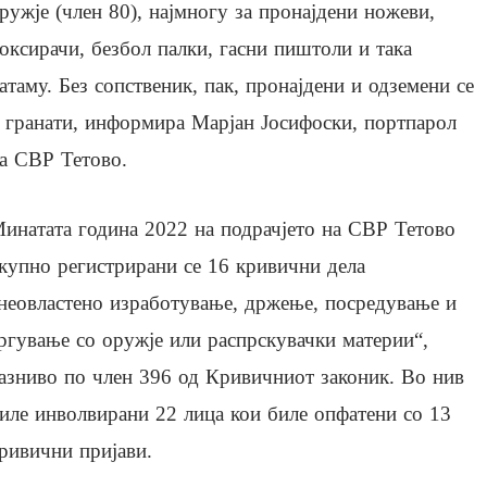
ружје (член 80), најмногу за пронајдени ножеви,
оксирачи, безбол палки, гасни пиштоли и така
атаму. Без сопственик, пак, пронајдени и одземени се
 гранати, информира Марјан Јосифоски, портпарол
а СВР Тетово.
инатата година 2022 на подрачјето на СВР Тетово
купно регистрирани се 16 кривични дела
неовластено изработување, држење, посредување и
ргување со оружје или распрскувачки материи“,
азниво по член 396 од Кривичниот законик. Во нив
иле инволвирани 22 лица кои биле опфатени со 13
ривични пријави.