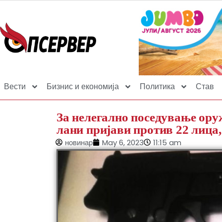
Вести
Бизнис и економија
Политика
Став
За нелегално поседување оруж
лани пријави против 22 лица,
новинар
May 6, 2023
11:15 am