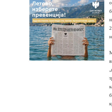
о
б
н
2
н
М
в
„
т
к
б
к