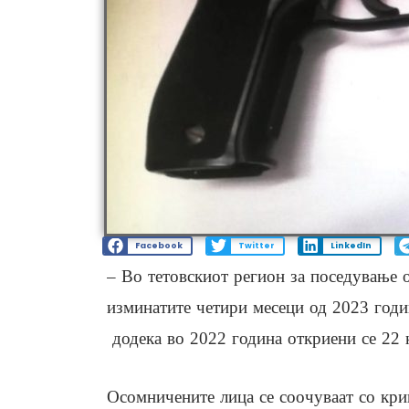
Facebook
Twitter
LinkedIn
– Во тетовскиот регион за поседување о
изминатите четири месеци од 2023 годи
додека во 2022 година откриени се 22 к
Осомничените лица се соочуваат со кри