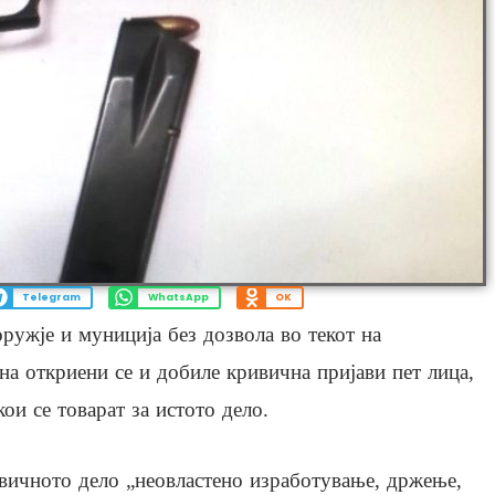
Telegram
WhatsApp
OK
ружје и муниција без дозвола во текот на
на откриени се и добиле кривична пријави пет лица,
ои се товарат за истото дело.
вичното дело „неовластено изработување, држење,