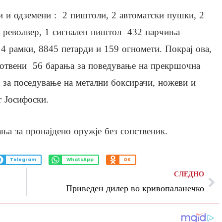
и и одземени : 2 пиштоли, 2 автоматски пушки, 2
1 револвер, 1 сигнален пиштол 432 парчиња
 4 рамки, 8845 петарди и 159 огномети. Покрај ова,
зготвени 56 барања за поведување на прекршочна
у за поседување на метални боксирачи, ножеви и
 Јосифоски.
ња за пронајдено оружје без сопственик.
Telegram
WhatsApp
OK
СЛЕДНО
Приведен дилер во кривопаланечко