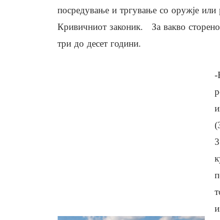
посредување и тргување со оружје или 
Кривичниот законик. За вакво сторено 
три до десет години.
-
р
и
(
3
к
п
т
и