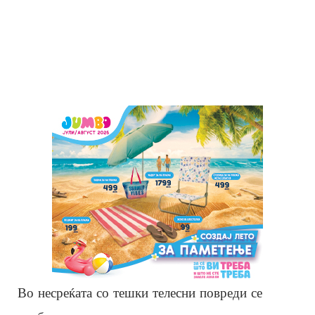
Во несреќата со тешки телесни повреди се