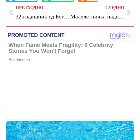
ПРЕТХОДНО
СЛЕДНО
32-годишник од Боговиње и се заканувал на вонбрачната партнерка
Малолетничка паднала од велосипед: со тешки повреди е пренесена во болница во Штип