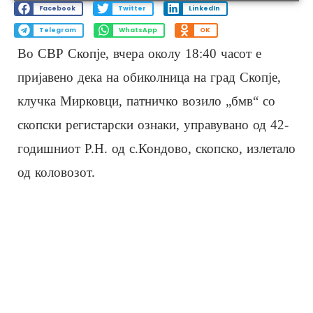
Facebook
Twitter
LinkedIn
Telegram
WhatsApp
OK
Во СВР Скопје, вчера околу 18:40 часот е
пријавено дека на обиколница на град Скопје,
клучка Мирковци, патничко возило „бмв“ со
скопски регистарски ознаки, управувано од 42-
годишниот Р.Н. од с.Кондово, скопско, излетало
од коловозот.