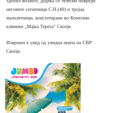
здобил возачот, додека со телесни повреди
неговите сопатници С.Н.(40) и тројца
малолетници, констатирани во Комплекс
клиники „Мајка Тереза“ Скопје.
Извршен е увид од увидна екипа на СВР
Скопје.