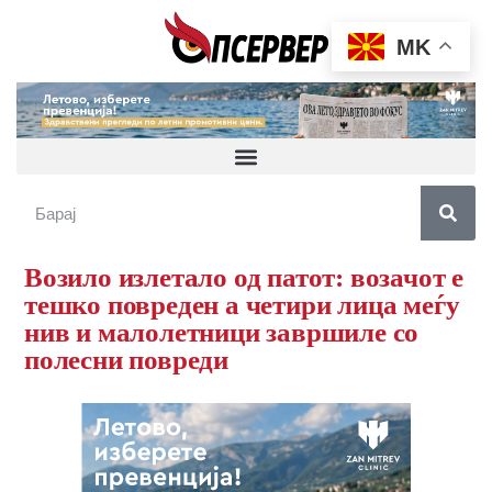
MK
Возило излетало од патот: возачот е
тешко повреден а четири лица меѓу
нив и малолетници завршиле со
полесни повреди