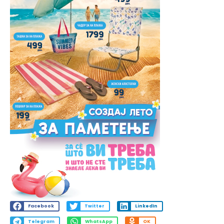
Facebook
Twitter
LinkedIn
Telegram
WhatsApp
OK