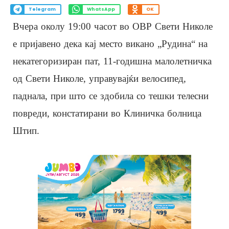
Telegram
WhatsApp
OK
Вчера околу 19:00 часот во ОВР Свети Николе
е пријавено дека кај место викано „Рудина“ на
некатегоризиран пат, 11-годишна малолетничка
од Свети Николе, управувајќи велосипед,
паднала, при што се здобила со тешки телесни
повреди, констатирани во Клиничка болница
Штип.