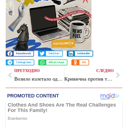
Facebook
Twitter
LinkedIn
Telegram
WhatsApp
OK
ПРЕТХОДНО
СЛЕДНО
Возило излетало од патот: возачот е тешко повреден а четири лица меѓу нив и малолетници завршиле со полесни повреди
Кривична против три лица од Гевгелија и Струмица: организирале набавка и продажба на кокаин