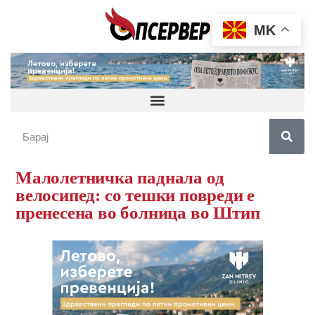
MK
Малолетничка паднала од
велосипед: со тешки повреди е
пренесена во болница во Штип