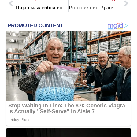
Пијан маж избол во вратот 22-годишна девојка: Обид за убиство во Крива Паланка
Во објект во Врапчиште најдени питбули и доберман користени за борби на кучиња