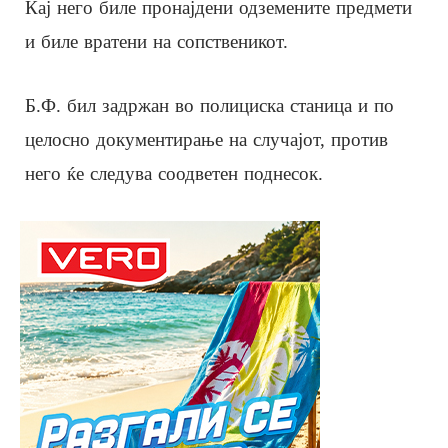
Кај него биле пронајдени одземените предмети
и биле вратени на сопственикот.
Б.Ф. бил задржан во полициска станица и по
целосно документирање на случајот, против
него ќе следува соодветен поднесок.