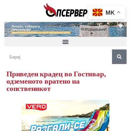
MK
Приведен крадец во Гостивар,
одземеното вратено на
сопственикот