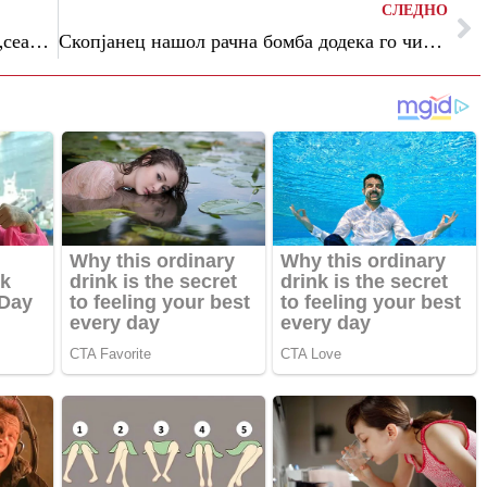
СЛЕДНО
Уапсен возачот кој вчера во Скопје со „сеат“ удри во 13-годишен велосипедист
Скопјанец нашол рачна бомба додека го чистел дворот