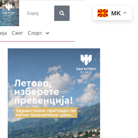
MK
ија
Свет
Спорт