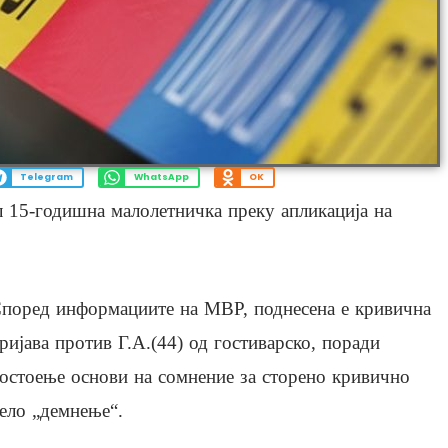
Telegram
WhatsApp
OK
 15-годишна малолетничка преку апликација на
поред информациите на МВР, поднесена е кривична
ријава против Г.А.(44) од гостиварско, поради
остоење основи на сомнение за сторено кривично
ело „демнење“.