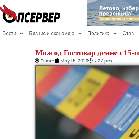
Вести
Бизнис и економија
Политика
Став
Маж од Гостивар демнел 15-г
Bisera
May 15, 2026
2:27 pm