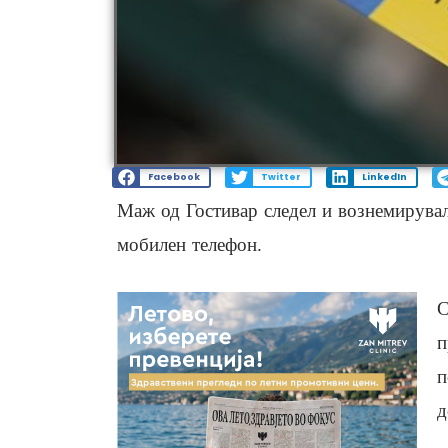
Facebook
Twitter
LinkedIn
Маж од Гостивар следел и вознемирувал
мобилен телефон.
С
п
п
д