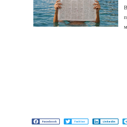
В
п
м
Facebook
Twitter
LinkedIn