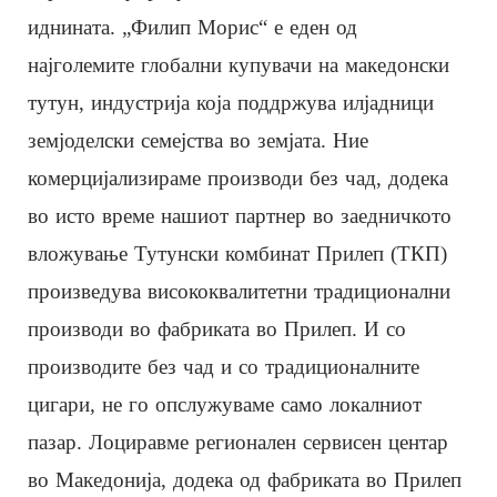
иднината. „Филип Морис“ е еден од
најголемите глобални купувачи на македонски
тутун, индустрија која поддржува илјадници
земјоделски семејства во земјата. Ние
комерцијализираме производи без чад, додека
во исто време нашиот партнер во заедничкото
вложување Тутунски комбинат Прилеп (ТКП)
произведува висококвалитетни традиционални
производи во фабриката во Прилеп. И со
производите без чад и со традиционалните
цигари, не го опслужуваме само локалниот
пазар. Лоциравме регионален сервисен центар
во Македонија, додека од фабриката во Прилеп