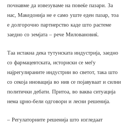
почнавме да извезуваме на повеќе пазари. За
нас, Македонија не е само уште еден пазар, тоа
е долгорочно партнерство каде што растеме
заедно со земјата – рече Миловановиќ.
Таа истакна дека тутунската индустрија, заедно
со фармацевтската, историски се меѓу
најрегулираните индустрии во светот, така што
со секоја иновација во нив се појавуваат и силни
политички дебати. Притоа, во ваква ситуација
нема црно-бели одговори и лесни решенија.
– Регулаторните решенија што изгледаат