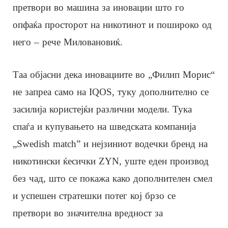
претвори во машина за иновации што го
опфаќа просторот на никотинот и пошироко од
него – рече Миловановиќ.
Таа објасни дека иновациите во „Филип Морис“
не запреа само на IQOS, туку дополнително се
засилија користејќи различни модели. Тука
спаѓа и купувањето на шведската компанија
„Swedish match” и нејзиниот водечки бренд на
никотински ќесички ZYN, уште еден производ
без чад, што се покажа како дополнителен смел
и успешен стратешки потег кој брзо се
претвори во значителна вредност за