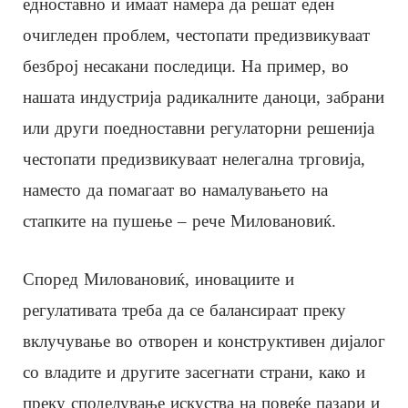
едноставно и имаат намера да решат еден
очигледен проблем, честопати предизвикуваат
безброј несакани последици. На пример, во
нашата индустрија радикалните даноци, забрани
или други поедноставни регулаторни решенија
честопати предизвикуваат нелегална трговија,
наместо да помагаат во намалувањето на
стапките на пушење – рече Миловановиќ.
Според Миловановиќ, иновациите и
регулативата треба да се балансираат преку
вклучување во отворен и конструктивен дијалог
со владите и другите засегнати страни, како и
преку споделување искуства на повеќе пазари и