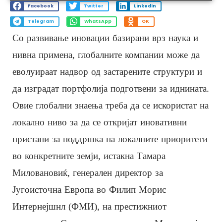
Facebook
Twitter
LinkedIn
Telegram
WhatsApp
OK
Со развивање иновации базирани врз наука и
нивна примена, глобалните компании може да
еволуираат надвор од застарените структури и
да изградат портфолија подготвени за иднината.
Овие глобални знаења треба да се искористат на
локално ниво за да се откријат иновативни
пристапи за поддршка на локалните приоритети
во конкретните земји, истакна Тамара
Миловановиќ, генерален директор за
Југоисточна Европа во Филип Морис
Интернејшнл (ФМИ), на престижниот