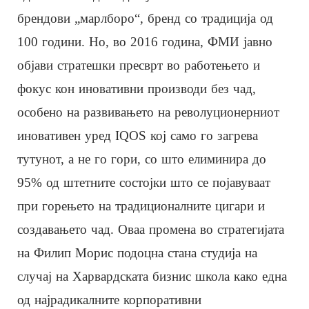
брендови „марлборо“, бренд со традиција од
100 години. Но, во 2016 година, ФМИ јавно
објави стратешки пресврт во работењето и
фокус кон иновативни производи без чад,
особено на развивањето на револуционерниот
иновативен уред IQOS кој само го загрева
тутунот, а не го гори, со што елиминира до
95% од штетните состојки што се појавуваат
при горењето на традиционалните цигари и
создавањето чад. Оваа промена во стратегијата
на Филип Морис подоцна стана студија на
случај на Харвардската бизнис школа како една
од најрадикалните корпоративни