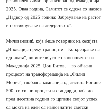
регионален Самит организиран од Македонија
2025. Оваа година, Самитот се одржа со наслов
„Надвор од 2025 година: Забрзување на растот
и поттикнување на лидерството“.
Миловановиќ, која беше говорник на сесијата
„Иновација преку границите – Ко-креирање на
иднината“, во интервјуто со коосновачот на
Македонија 2025, Џон Битов, го објасни
процесот на трансформација на „Филип
Морис“, глобална компанија од листата Fortune
500, со силни процеси и стандарди, која до
пред десетина години го црпеше својот успех
од моќта на еден од најпознатите светски