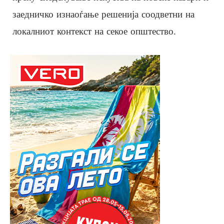
заедничко изнаоѓање решенија соодветни на
локалниот контекст на секое општество.