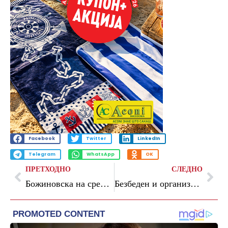
Facebook
Twitter
LinkedIn
Telegram
WhatsApp
OK
ПРЕТХОДНО
СЛЕДНО
Божиновска на средба во Атина со колегите од регионот: Со заеднички напори ќе градиме интегриран и силен енергетски систем
Безбеден и организиран пристап до Рамстор Мол за време на реализацијата на новиот градежен проект