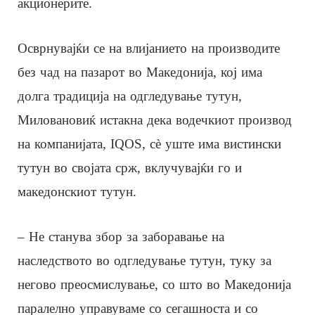
акционерите.
Осврнувајќи се на влијанието на производите
без чад на пазарот во Македонија, кој има
долга традиција на одгледување тутун,
Миловановиќ истакна дека водечкиот производ
на компанијата, IQOS, сè уште има вистински
тутун во својата срж, вклучувајќи го и
македонскиот тутун.
– Не станува збор за заборавање на
наследството во одгледување тутун, туку за
негово преосмислување, со што во Македонија
паралелно управуваме со сегашноста и со