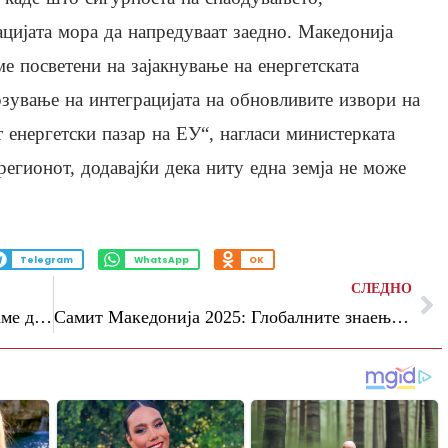
ацијата мора да напредуваат заедно. Македонија
ме посветени на зајакнување на енергетската
рзување на интеграцијата на обновливите извори на
 енергетски пазар на ЕУ“, нагласи министерката
регионот, додавајќи дека ниту една земја не може
Telegram
WhatsApp
OK
СЛЕДНО
Дурмиши: Со новите мерки обезбедуваме директна поддршка за малите бизниси, занаетчиите и преработувачката индустрија
Самит Македонија 2025: Глобалните знаења и иновации треба да се искористат за локални приоритети