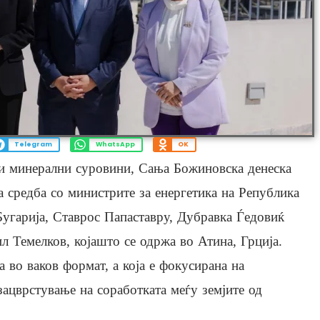
Telegram
WhatsApp
OK
 и минерални суровини, Сања Божиновска денеска
а средба со министрите за енергетика на Република
Бугарија, Ставрос Папаставру, Дубравка Ѓедовиќ
 Темелков, којашто се одржа во Атина, Грција.
а во ваков формат, а која е фокусирана на
зацврстување на соработката меѓу земјите од