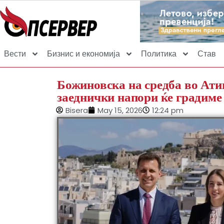
Вести
Бизнис и економија
Политика
Став
Божиновска на средба во Атин
заеднички напори ќе градиме 
Bisera
May 15, 2026
12:24 pm