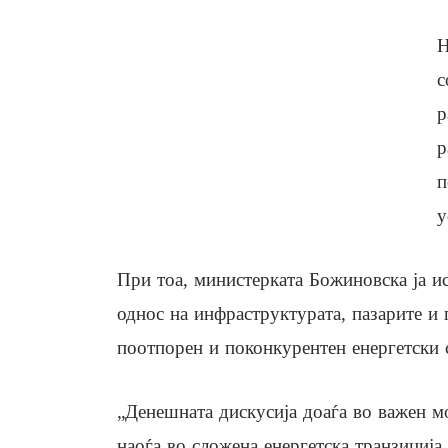
Н
с
р
р
п
у
При тоа, министерката Божиновска ја и
однос на инфраструктурата, пазарите и 
поотпорен и поконкурентен енергетски 
„Денешната дискусија доаѓа во важен м
наоѓа во сложена енергетска транзиција