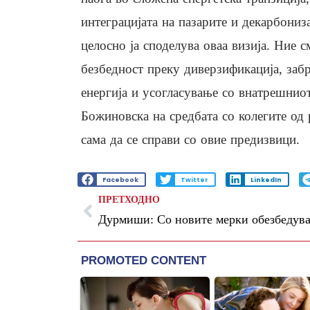
интеграцијата на пазарите и декарбониз
целосно ја споделува оваа визија. Ние с
безбедност преку диверзификација, заб
енергија и усогласување со внатрешниот
Божиновска на средбата со колегите од 
сама да се справи со овие предизвици.
Facebook
Twitter
LinkedIn
ПРЕТХОДНО