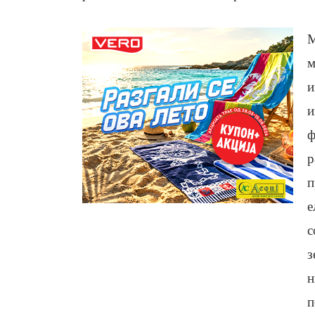
М
м
и
и
ф
р
п
е
с
з
н
п