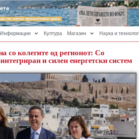
Информации
Култура
Магазин
Наука и технолог
а со колегите од регионот: Со
интегриран и силен енергетски систем