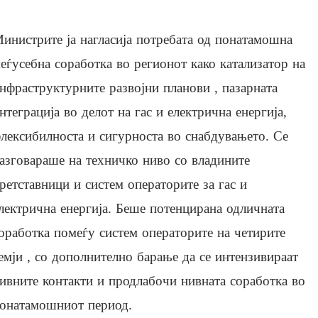
инистрите ја нагласија потребата од понатамошна
еѓусебна соработка во регионот како катализатор на
нфраструктурните развојни планови , пазарната
нтеграција во делот на гас и електрична енергија,
лексибилноста и сигурноста во снабдувањето. Се
азговараше на техничко ниво со владините
ретставници и систем операторите за гас и
лектрична енергија. Беше потенцирана одличната
оработка помеѓу систем операторите на четирите
емји , со дополнително барање да се интензивираат
ивните контакти и продлабочи нивната соработка во
онатамошниот период.