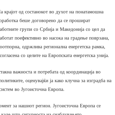
а крајот од состанокот во духот на понатамошна
оработка беше договорено да се прошират
аботните групи со Србија и Македонија со цел да
аботат поефективно во насока на градење поврзана,
оотпорна, одржлива регионална енергетска рамка,
согласена со целите на Европската енергетска унија.
стакна важноста и потребата од координација во
политиките, оценувајќи ја како клучна за изградба на
систем во Југоисточна Европа.
омент за нашиот регион. Југоисточна Европа се
, каде што сигурноста на снабдувањето,