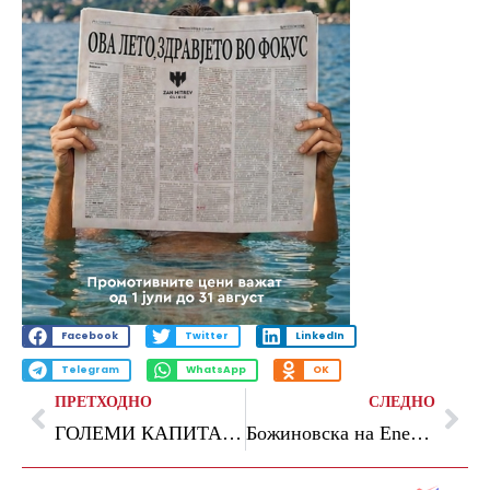
Facebook
Twitter
LinkedIn
Telegram
WhatsApp
OK
ПРЕТХОДНО
СЛЕДНО
ГОЛЕМИ КАПИТАЛНИ ИНВЕСТИЦИИ ВО РМ, НО НЕ ВО ЕНЕРГЕТИКАТА
Божиновска на Energy Transition Summit во Атина: Посветени сме на заложбите за кредибилен партнер во Европската енергетска интеграција