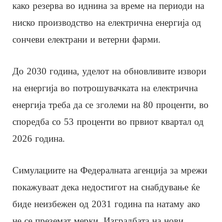
како резерва во иднина за време на периоди на
ниско производство на електрична енергија од
сончеви електрани и ветерни фарми.
До 2030 година, уделот на обновливите извори
на енергија во потрошувачката на електрична
енергија треба да се зголеми на 80 проценти, во
споредба со 53 проценти во првиот квартал од
2026 година.
Симулациите на Федералната агенција за мрежи
покажуваат дека недостигот на снабдување ќе
биде неизбежен од 2031 година па натаму ако
не се преземат мерки. Изградбата на нови