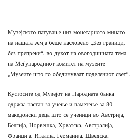
Музејското патување низ монетарното минато
на нашата земја беше насловено „Без граници,
без препреки“, во духот на овогодишната тема
на Меѓународниот комитет на музеите
„Музеите што го обединуваат поделениот свет“.
Кустосите од Музејот на Народната банка
одржаа настан за учење и паметење за 80
македонски деца што се ученици во Австрија,
Белгија, Норвешка, Хрватска, Австралија,
Франција, Италија, Германија, Шведска,