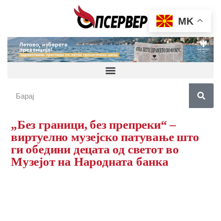
MK
„Без граници, без препреки“ –
виртуелно музејско патување што
ги обедини децата од светот во
Музејот на Народната банка