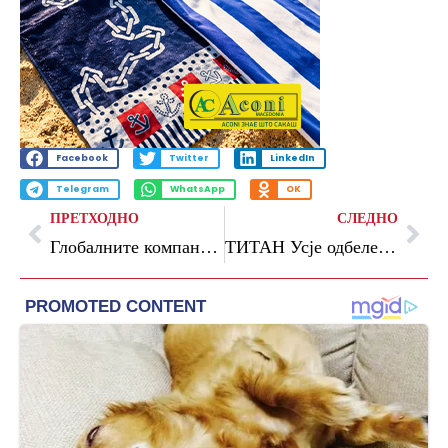
Facebook
Twitter
LinkedIn
Telegram
WhatsApp
OK
ПРЕТХОДНО
СЛЕДНО
Глобалните компании губат милијарди поради војната со Иран, авиокомпаниите најтешко погодени
ТИТАН Усје одбележа две години од „Иноваториум“ – едукативен центар за развој на дигитални и инженерски вештини кај младите