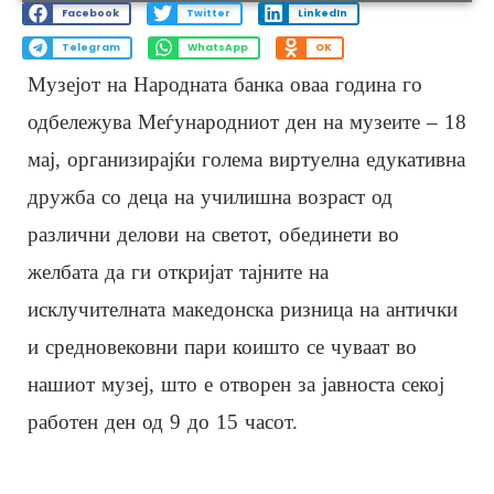
Facebook
Twitter
LinkedIn
Telegram
WhatsApp
OK
Музејот на Народната банка оваа година го
одбележува Меѓународниот ден на музеите ‒ 18
мај, организирајќи големa виртуелна едукативна
дружба со деца на училишна возраст од
различни делови на светот, обединети во
желбата да ги откријат тајните на
исклучителната македонска ризница на антички
и средновековни пари коишто се чуваат во
нашиот музеј, што e отворен за јавноста секој
работен ден од 9 до 15 часот.