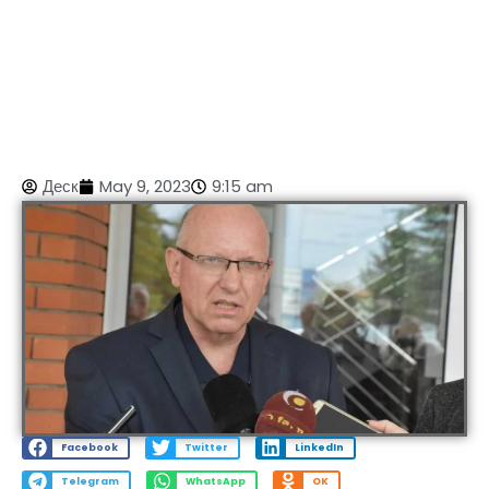
Деск
May 9, 2023
9:15 am
Facebook
Twitter
LinkedIn
Telegram
WhatsApp
OK