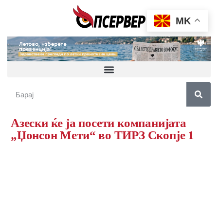
MK
Азески ќе ја посети компанијата
„Џонсон Мети“ во ТИРЗ Скопје 1