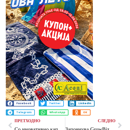
Facebook
Twitter
LinkedIn
Telegram
WhatsApp
OK
ПРЕТХОДНО
СЛЕДНО
Со иновативно капаче поблиску до „Свет без отпад“ – безалкохолните пијалаци на Пивара Скопје во нова еколошка амбалажа
Започнува GrowBiz Startup 2023 – Менторска програма за започнување на сопствен бизнис во Македонија