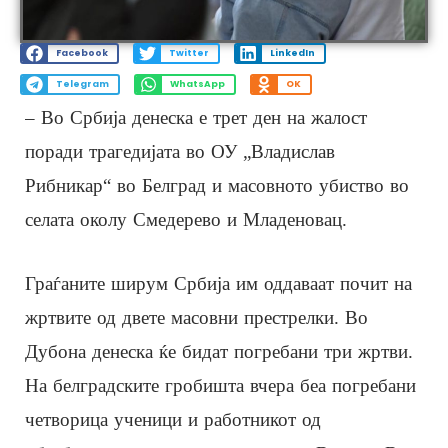
Facebook
Twitter
LinkedIn
Telegram
WhatsApp
OK
– Во Србија денеска е трет ден на жалост
поради трагедијата во ОУ „Владислав
Рибникар“ во Белград и масовното убиство во
селата околу Смедерево и Младеновац.
Граѓаните ширум Србија им оддаваат почит на
жртвите од двете масовни престрелки. Во
Дубона денеска ќе бидат погребани три жртви.
На белградските гробишта вчера беа погребани
четворица ученици и работникот од