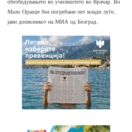
обезбедувањето во училиштето во Врачар. Во
Мало Орашје беа погребани пет млади луѓе,
јави дописникот на МИА од Белград.