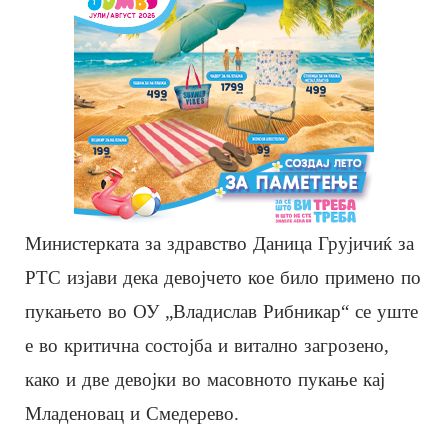
Министерката за здравство Даница Грујичиќ за
РТС изјави дека девојчето кое било примено по
пукањето во ОУ „Владислав Рибникар“ се уште
е во критична состојба и витално загрозено,
како и две девојки во масовното пукање кај
Младеновац и Смедерево.