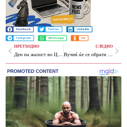
Facebook
Twitter
LinkedIn
Telegram
WhatsApp
OK
ПРЕТХОДНО
СЛЕДНО
Ден на жалост во Црна Гора за жртвите во Србија
Вучиќ ќе се обрати на јавноста вечерва во Дневник РТС