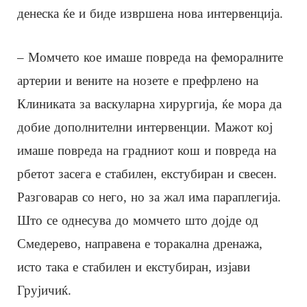
денеска ќе и биде извршена нова интервенција.
– Момчето кое имаше повреда на феморалните
артерии и вените на нозете е префрлено на
Клиниката за васкуларна хирургија, ќе мора да
добие дополнителни интервенции. Мажот кој
имаше повреда на градниот кош и повреда на
рбетот засега е стабилен, екстубиран и свесен.
Разговарав со него, но за жал има параплегија.
Што се однесува до момчето што дојде од
Смедерево, направена е торакална дренажа,
исто така е стабилен и екстубиран, изјави
Грујичиќ.