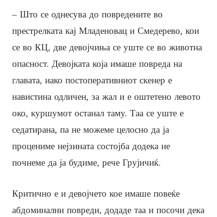
– Што се однесува до повредените во
престрелката кај Младеновац и Смедерево, кои
се во КЦ, две девојчиња се уште се во животна
опасност. Девојката која имаше повреда на
главата, иако постоперативниот скенер е
навистина одличен, за жал и е оштетено левото
око, куршумот останал таму. Таа се уште е
седатирана, па не можеме целосно да ја
процениме нејзината состојба додека не
почнеме да ја будиме, рече Грујичиќ.
Критично е и девојчето кое имаше повеќе
абдоминални повреди, додаде таа и посочи дека