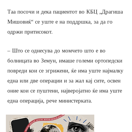
Таа посочи и дека пациентот во КБЦ „Драгиша
Мишовиќ“ се уште е на поддршка, за да го
одржи притисокот.
– Што се однесува до момчето што е во
болницата во Земун, имаше големи ортопедски
повреди кои се згрижени, ќе има уште најмалку
една или две операции и за жал кај сите, освен
оние кои се пуштени, најверојатно ќе има уште
една операција, рече министерката.