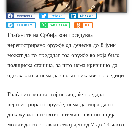
Facebook
Twitter
LinkedIn
Telegram
WhatsApp
OK
Граѓаните на Србија кои поседуваат
нерегистрирано оружје од денеска до 8 јуни
можат да го предадат тоа оружје во која било
полициска станица, за што нема кривично да
одговараат и нема да сносат никакви последици.
Граѓаните кои во тој период ќе предадат
нерегистрирано оружје, нема да мора да го
докажуваат неговото потекло, а во полиција
можат да го оставаат секој ден од 7 до 19 часот,