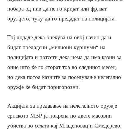
побара од нив да не го кријат или фрлаат
оружјето, туку да го предадат на полицијата.
Тој додаде дека очекува на овој начин да и
бидат предадени „милиони куршуми“ на
полицијата и потсети дека нема да има казни за
оние што ќе го сторат тоа во следниот месец,
но дека потоа казните за поседување нелегално
оружје ќе бидат поригорозни.
Акцијата за предавање на нелегалното оружје
српското МВР ја покрена по двете масовни
убиства во селата кај Младеновац и Смедерево,