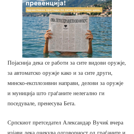
Појаснија дека се работи за сите видови оружје,
за автоматско оружје како и за сите други,
минско-експлозивни направи, делови за оружје
и муниција што граѓаните нелегално ги
поседувале, пренесува Бета.
Српскиот претседател Александар Вучиќ вчера
изјави дека очекува одговорност од граѓаните и