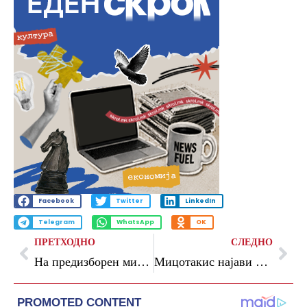
Facebook
Twitter
LinkedIn
Telegram
WhatsApp
OK
ПРЕТХОДНО
СЛЕДНО
На предизборен митинг Ердоган ја нарече опозицијата „про-ЛГБТ“
Мицотакис најави три нови економски мерки доколку Нова демократија добие втор мандат