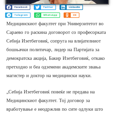
Facebook
Twitter
LinkedIn
Telegram
WhatsApp
OK
Медицинскиот факултет при Универзитетот во
Сараево го раскина договорот со професорката
Себија Изетбеговиќ, сопруга на влијателниот
бошњачки политичар, лидер на Партијата за
демократска акција, Бакир Изетбеговиќ, откако
претходно и беа одземени академските звања
магистер и доктор на медицински науки.
„Себија Изетбеговиќ повеќе не предава на
Медицинскиот факултет. Тој договор за
вработување е неодржлив по сите одлуки што