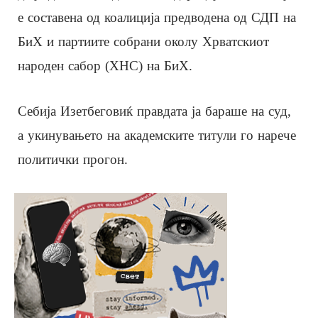
е составена од коалиција предводена од СДП на
БиХ и партиите собрани околу Хрватскиот
народен сабор (ХНС) на БиХ.
Себија Изетбеговиќ правдата ја бараше на суд,
а укинувањето на академските титули го нарече
политички прогон.