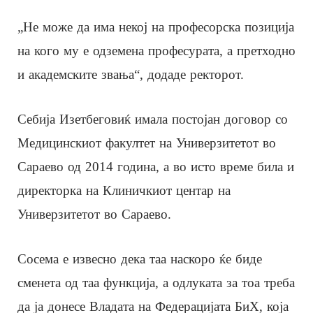
„Не може да има некој на професорска позиција
на кого му е одземена професурата, а претходно
и академските звања“, додаде ректорот.
Себија Изетбеговиќ имала постојан договор со
Медицинскиот факултет на Универзитетот во
Сараево од 2014 година, а во исто време била и
директорка на Клиничкиот центар на
Универзитетот во Сараево.
Сосема е извесно дека таа наскоро ќе биде
сменета од таа функција, а одлуката за тоа треба
да ја донесе Владата на Федерацијата БиХ, која