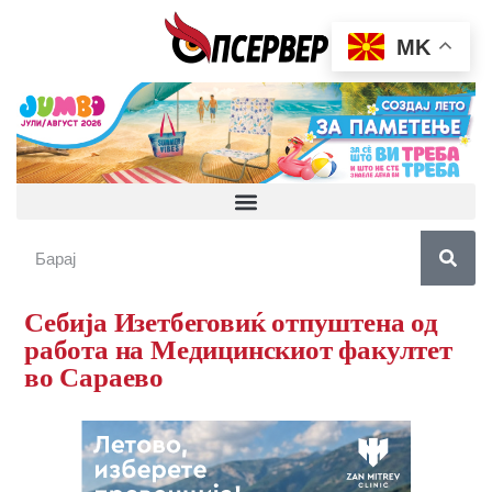
MK
Себија Изетбеговиќ отпуштена од
работа на Медицинскиот факултет
во Сараево