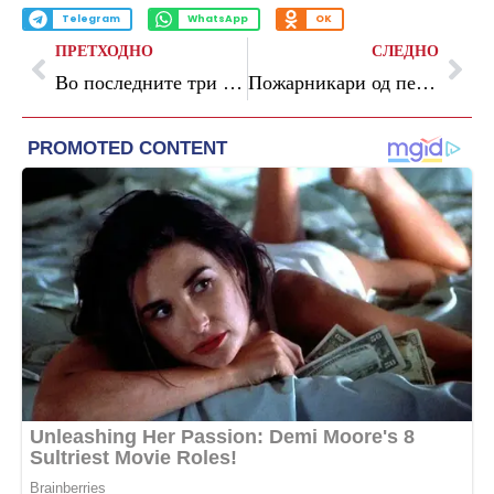
Telegram
WhatsApp
OK
ПРЕТХОДНО
СЛЕДНО
Во последните три години Албанија ја напуштиле 16 илјади медицински сестри
Пожарникари од пет европски земји и ова лето ќе бидат лоцирани во Грција