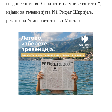
ги донесовме во Сенатот и на универзитетот“,
изјави за телевизијата N1 Рифат Шкријељ,
ректор на Универзитетот во Мостар.