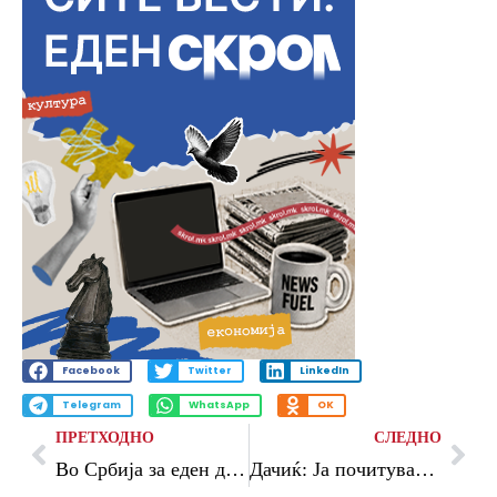
Facebook
Twitter
LinkedIn
Telegram
WhatsApp
OK
ПРЕТХОДНО
СЛЕДНО
Во Србија за еден ден предадени 1400 парчиња оружје, 45.000 парчиња муниција и 1000 парчиња минско-експлозивни направи
Дачиќ: Ја почитувам оставката на Ружиќ, но не ја поддржувам оставката на остатокот од владата