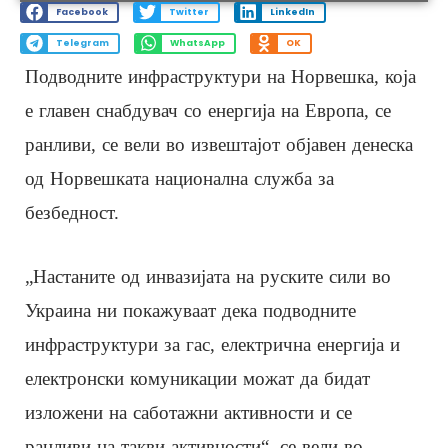
Facebook
Twitter
LinkedIn
Telegram
WhatsApp
OK
Подводните инфраструктури на Норвешка, која
е главен снабдувач со енергија на Европа, се
ранливи, се вели во извештајот објавен денеска
од Норвешката национална служба за
безбедност.
„Настаните од инвазијата на руските сили во
Украина ни покажуваат дека подводните
инфраструктури за гас, електрична енергија и
електронски комуникации можат да бидат
изложени на саботажни активности и се
ранливи на такви активности“, се вели во