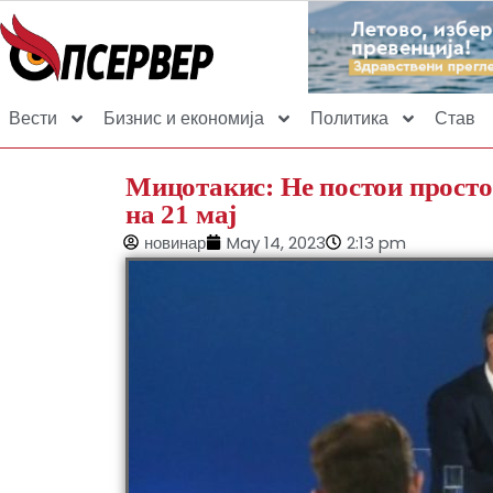
Вести
Бизнис и економија
Политика
Став
Мицотакис: Не постои просто
на 21 мај
новинар
May 14, 2023
2:13 pm