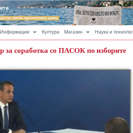
Информации
Култура
Магазин
Наука и технолог
р за соработка со ПАСОК по изборите