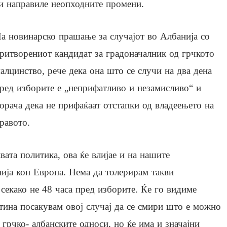
и направиле неопходните промени.
а новинарско прашање за случајот во Албанија со
ритворениот кандидат за градоначалник од грчкото
алцинство, рече дека она што се случи на два дена
ред изборите е „неприфатливо и незамисливо“ и
орача дека не прифаќаат отстапки од владеењето на
равото.
вата политика, ова ќе влијае и на нашите
нија кон Европа. Нема да толерирам такви
секако не 48 часа пред изборите. Ќе го видиме
стина посакувам овој случај да се смири што е можно
 грчко- албанските односи, но ќе има и значајни