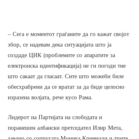
– Сега е моментот граѓаните да го кажат својот
збор, се надевам дека ситуацијата што ја
создаде ЦИК (проблемите со апаратите за
електронска идентификација) не ги погоди тие
што сакаат да гласаат. Сите што можеби биле
обесхрабрени да се вратат за да биде целосно
изразена волјата, рече кусо Рама.
Лидерот на Партијата на слободата и
поранешен албански претседател Илир Мета,
заедно со сопругата Моника Криемади и трите