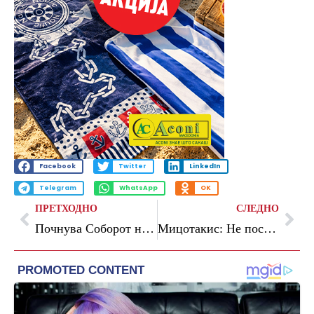
Facebook
Twitter
LinkedIn
Telegram
WhatsApp
OK
ПРЕТХОДНО
СЛЕДНО
Почнува Соборот на СПЦ, теми Косово и македонското прашање
Мицотакис: Не постои простор за соработка со ПАСОК по изборите на 21 мај