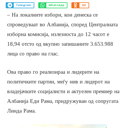
Telegram
WhatsApp
OK
– На локалните избори, кои денеска се
спроведуваат во Албанија, според Централната
изборна комисија, излезноста до 12 часот е
18,94 отсто од вкупно запишаните 3.653.988
лица со право на глас.
Ова право го реализираа и лидерите на
политичките партии, меѓу нив и лидерот на
владејачките социјалисти и актуелен премиер на
Албанија Еди Рама, придружуван од сопругата
Линда Рама.