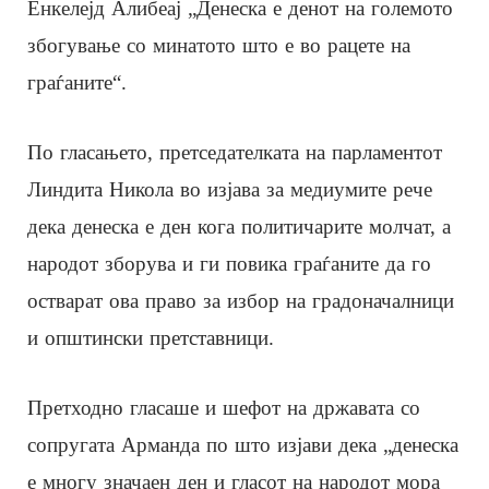
Енкелејд Алибеај „Денеска е денот на големото
збогување со минатото што е во рацете на
граѓаните“.
По гласањето, претседателката на парламентот
Линдита Никола во изјава за медиумите рече
дека денеска е ден кога политичарите молчат, а
народот зборува и ги повика граѓаните да го
остварат ова право за избор на градоначалници
и општински претставници.
Претходно гласаше и шефот на државата со
сопругата Арманда по што изјави дека „денеска
е многу значаен ден и гласот на народот мора