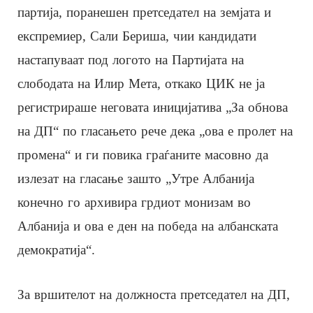
партија, поранешен претседател на земјата и
експремиер, Сали Бериша, чии кандидати
настапуваат под логото на Партијата на
слободата на Илир Мета, откако ЦИК не ја
регистрираше неговата иницијатива „За обнова
на ДП“ по гласањето рече дека „ова е пролет на
промена“ и ги повика граѓаните масовно да
излезат на гласање зашто „Утре Албанија
конечно го архивира грдиот монизам во
Албанија и ова е ден на победа на албанската
демократија“.
За вршителот на должноста претседател на ДП,