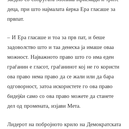
деца, при што најмалата ќерка Ера гласаше за
првпат.
– И Ера гласаше и тоа за прв пат, и беше
задоволство што и таа денеска ја имаше оваа
можност. Најважното право што го има еден
граѓанин е гласот, граѓанинот кој не го користи
ова право нема право да се жали или да бара
одговорност, затоа искористете го ова право
бидејќи само со ова право можете да станете
дел од промената, изјави Мета.
Лидерот на побројното крило на Демократската